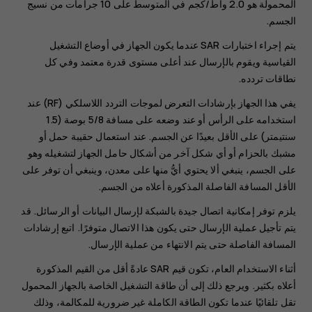
المحمولة هو 2.0 واط/كجم في المتوسط على 10 جرامات من نسيج
الجسم.
يتم إجراء اختبارات SAR عندما يكون الجهاز في أوضاع التشغيل
القياسية ويقوم بالإرسال عند أعلى مستوى قدرة معتمد وفي كل
نطاقات تردده.
يفي هذا الجهاز بإرشادات التعرض لموجات التردد اللاسلكي (RF) عند
استخدامه على الرأس أو عند وضعه على مسافة 5/8 بوصة (1.5
سنتيمتر) على الأقل بعيدًا عن الجسم. عند استعمال حقيبة حمل أو
مشبك بالحزام أو أي شكل آخر من أشكال حامل الجهاز لتشغيله وهو
على الجسم، ينبغي ألا يحتوي أيُّ منها على معدن، وينبغي أن توفر على
الأقل المسافة الفاصلة المذكورة أعلاه من الجسم.
يلزم توفر إمكانية اتصال جيدة بالشبكة لإرسال البيانات أو الرسائل. قد
يتم تأجيل عملية الإرسال حتى يكون هذا الاتصال متوفرًا. اتبع إرشادات
المسافة الفاصلة حتى يتم الانتهاء من عملية الإرسال.
أثناء الاستخدام العام، تكون قيم SAR عادةً أقل من القيم المذكورة
أعلاه بكثير. ويرجع ذلك إلى أن طاقة التشغيل الخاصة بالجهاز المحمول
تقل تلقائيًا عندما تكون الطاقة الكاملة غير ضرورية للمكالمة، وذلك