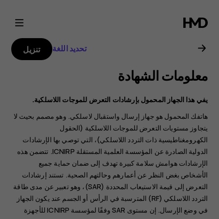
دليل
مستخدم
تحديد اللغة
تنزيل
Nokia
معلومات الشهادة
G21
يفي هذا الجهاز المحمول بإرشادات التعرض للموجات اللاسلكية.
هاتفك المحمول هو جهاز إرسال واستقبال لاسلكي. وهو مصمم بحيث لا
يتجاوز مستويات التعرض للموجات اللاسلكية (الحقول
الكهرومغناطيسية ذات التردد اللاسلكي)، التي توصي بها الإرشادات
الدولية الصادرة عن المؤسسة العلمية المستقلة ICNIRP. تتضمن هذه
الإرشادات هوامش سلامة كبيرة تهدف إلى ضمان حماية جميع
الأشخاص بغض النظر عن أعمارهم وحالتهم الصحية. تستند إرشادات
التعرض إلى قيمة الاستيعاب المحددة (SAR)، وهو تعبير عن مدى طاقة
التردد اللاسلكي (RF) المترسبة في الرأس أو الجسم عند يكون الجهاز
في وضع الإرسال. إن مستوى SAR وفقًا لمؤسسة ICNIRP للأجهزة