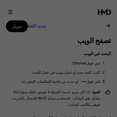
دليل
مستخدم
تحديد اللغة
تنزيل
Nokia
تصفح الويب
G21
البحث في الويب
انقر فوق
Chrome
.
اكتب كلمة بحث أو عنوان ويب في حقل البحث.
انقر فوق
، أو حدده من قائمة التطابقات المقترحة.
trending_flat
تلميح:
إذا كان مزود خدمة الشبكة لا يفرض عليك سعرًا ثابتًا
مقابل نقل البيانات، فاستخدم شبكة Wi-Fi للاتصال بالإنترنت
لتوفير تكاليف البيانات.