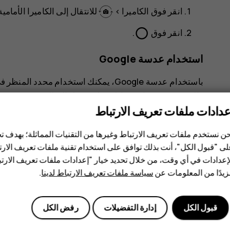
انقر فوق
الكاميرا
>
للانتقال إلى الكاميرا الأمامية
panorama_fish_eye
انقر فوق
.
استخدام عدسة Google
باستخدام عدسة Google، يمكنك استخدام م
والبحث عن منتجات مماثلة، على سبيل المثال.
عدادات ملفات تعريف الارتباط
انقر فوق
الكاميرا
.
ن نستخدم ملفات تعريف الارتباط وغيرها من التقنيات المماثلة؛ بهدف
انقر فوق
.
ى "قبول الكل"، أنت بذلك توافق على استخدام تقنية ملفات تعريف الارتبا
وجّه الكاميرا إلى الشيء الذي تريد تحديده، واتبع الت
إعدادات في أي وقت، من خلال تحديد خيار "إعدادات ملفات تعريف الار
يدًا من المعلومات عن
سياسة ملفات تعريف الارتباط لدينا
.
تلميح:
يمكنك استخدام عدسة Google مع الصور التي سبق لك التقاطها. انقر فوق
ثم فوق
.
قبول الكل
إدارة التفضيلات
رفض الكل