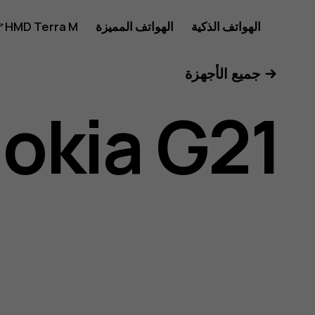
دليل
الهواتف الذكية
الهواتف المميزة
HMD Terra M
للأعمال
جميع الأجهزة
مستخدم
okia G21
Nokia
G21