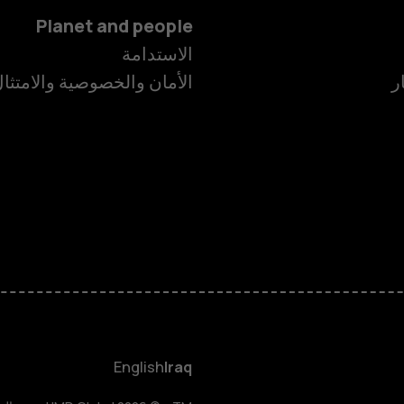
Planet and people
الاستدامة
ر
الأمان والخصوصية والامتثا
الهواتف الذكية
الهواتف المميز
HMD Terra M
HMD DUB
English
Iraq