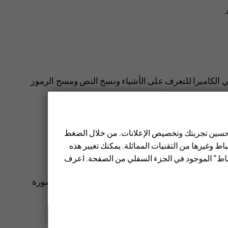
.
حدد المنظر في الكاميرا للتعرف على الأشياء ونسخ النص ومسح الرموز
 تحسين تجربتك وتخصيص الإعلانات. من خلال الضغط
ط وغيرها من التقنيات المماثلة. يمكنك تغيير هذه
عليمات التي تظهر على الشاشة.
تباط" الموجود في الجزء السفلي من الصفحة. اعرف
الصور
، وانقر فوق الصورة