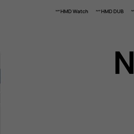
HMD Watch
HMD DUB
N