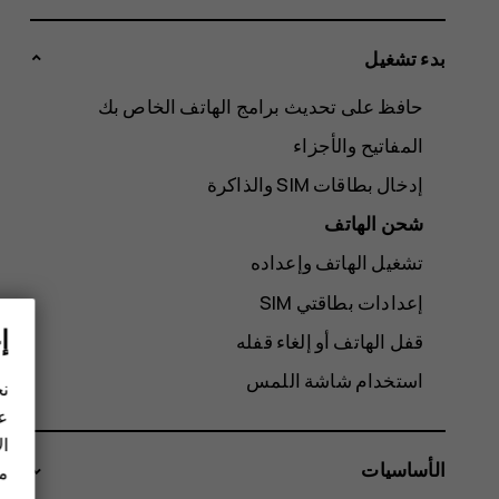
بدء تشغيل
حافظ على تحديث برامج الهاتف الخاص بك
المفاتيح والأجزاء
شحن الهاتف
تشغيل الهاتف وإعداده
إعدادات بطاقتي SIM
إ
قفل الهاتف أو إلغاء قفله
استخدام شاشة اللمس
نح
عل
ال
الأساسيات
مز