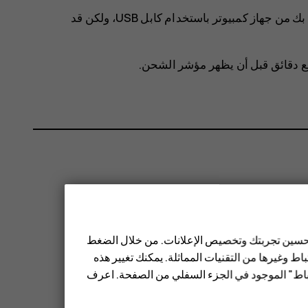
يدعم هاتفك كبل USB-C. يمكنك أيضًا شحن الهاتف الخاص بك من جهاز كمبيوتر باستخدام كابل ‪USB‬، ولكن قد
ضع دقائق قبل أن يظهر مؤشر الشحن.
 تحسين تجربتك وتخصيص الإعلانات. من خلال الضغط
ط وغيرها من التقنيات المماثلة. يمكنك تغيير هذه
تباط" الموجود في الجزء السفلي من الصفحة. اعرف