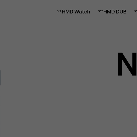
HMD Watch
HMD DUB
N