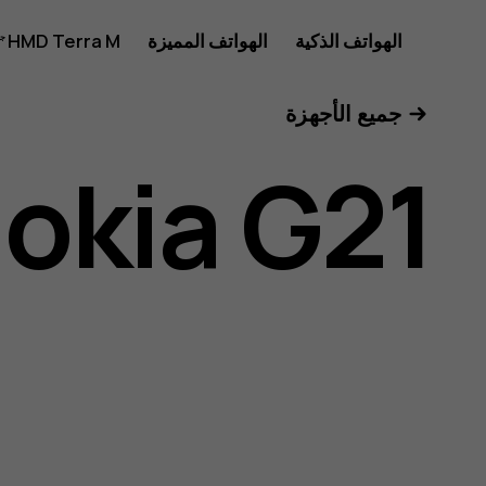
دليل
الهواتف الذكية
الهواتف المميزة
HMD Terra M
للأعمال
جميع الأجهزة
مستخدم
okia G21
Nokia
G21