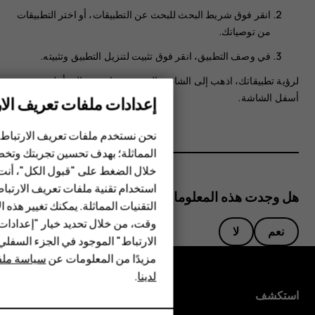
انقر فوق شريط البحث للبحث عن التطبيقات، أو اختر التطبيقات
من توصياتك.
في وصف التطبيق، انقر فوق
تثبيت
لتنزيل التطبيق وتثبيته.
لرؤية تطبيقاتك، اذهب إلى الشاشة الرئيسية، واسحب إلى أعلى من
أسفل الشاشة.
إعدادات ملفات تعريف الار
الهواتف الذكية
نحن نستخدم ملفات تعريف الارتباط 
المماثلة؛ بهدف تحسين تجربتك وتخص
الهواتف المميزة
خلال الضغط على "قبول الكل"، أنت
استخدام تقنية ملفات تعريف الارتبا
HMD Terra M
هل وجدت هذه المعلومات مفيدة؟
التقنيات المماثلة. يمكنك تغيير هذه 
HMD DUB
وقت، من خلال تحديد خيار "إعدادا
نعم
لا
الارتباط" الموجود في الجزء السفل
HMD Watch
مزيدًا من المعلومات عن
سياسة ملفا
لدينا
.
للأعمال
استكشف