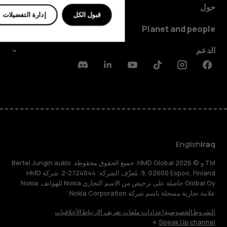
حول
قبول الكل
إدارة التفضيلات
Planet and people
الدعم
Discord
Linkedin
Youtube
Tiktok
Instagram
Facebook
English
Iraq
TM و © 2026 HMD Global. جميع الحقوق محفوظة. Bertel Jungin aukio
9, 02600 Espoo, Finland. مُعرِّف الشركة: 2724044-2. شركة HMD
Global Oy حاصلة على ترخيص من الاسم التجاري Nokia للهواتف. Nokia
علامة تجارية مسجلة باسم شركة Nokia Corporation.
الشروط
الخصوصية
إعدادات ملفات تعريف الارتباط
الأخلاقيات
Speak Up channel