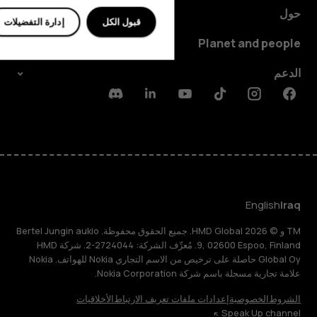
حول
قبول الكل
إدارة التفضيلات
Planet and people
الدعم
Discord
Linkedin
Youtube
Tiktok
Instagram
Facebook
English
Iraq
TM و © 2026 HMD Global. جميع الحقوق محفوظة. Bertel Jungin aukio
9, 02600 Espoo, Finland. مُعرِّف الشركة: 2724044-2. شركة HMD
Global Oy حاصلة على ترخيص من الاسم التجاري Nokia للهواتف. Nokia
علامة تجارية مسجلة باسم شركة Nokia Corporation.
الشروط
الخصوصية
إعدادات ملفات تعريف الارتباط
الأخلاقيات
Speak Up channel