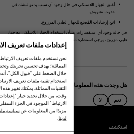
أغلق الجهاز اللاسلكي في حال وجود أي سبب يدعو للشك في
حدوث تشويش.
اتبع إرشادات المُصنع للجهاز الطبي المزروع.
في حالة وجود أي استفسارات بشأن استخدام الجهاز اللاسلكي مع جهاز
طبي مزروع، يرجى استشارة مسؤول الرعاية الطبية الخاص بك.
إعدادات ملفات تعريف الار
الهواتف الذكية
نحن نستخدم ملفات تعريف الارتباط 
المماثلة؛ بهدف تحسين تجربتك وتخص
الهواتف المميزة
خلال الضغط على "قبول الكل"، أنت
استخدام تقنية ملفات تعريف الارتبا
HMD Terra M
هل وجدت هذه المعلومات مفيدة؟
التقنيات المماثلة. يمكنك تغيير هذه 
HMD DUB
وقت، من خلال تحديد خيار "إعدادا
نعم
لا
الارتباط" الموجود في الجزء السفل
HMD Watch
مزيدًا من المعلومات عن
سياسة ملفا
لدينا
.
للأعمال
استكشف