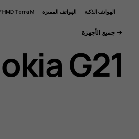
دليل
الهواتف الذكية
الهواتف المميزة
HMD Terra M
للأعمال
جميع الأجهزة
مستخدم
okia G21
Nokia
G21