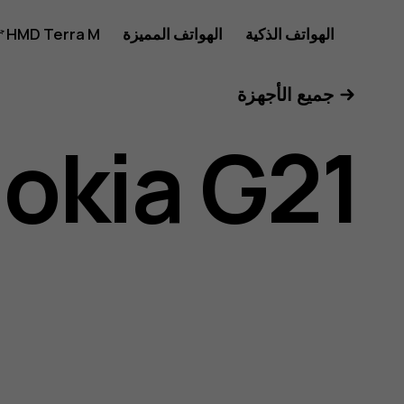
دليل
الهواتف الذكية
الهواتف المميزة
HMD Terra M
للأعمال
جميع الأجهزة
مستخدم
okia G21
Nokia
G21