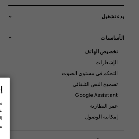
بدء تشغيل
الأساسيات
تخصيص الهاتف
الإشعارات
التحكم في مستوى الصوت
تصحيح النص التلقائي
إ
Google Assistant
نح
عمر البطارية
عل
إمكانية الوصول
ال
مز