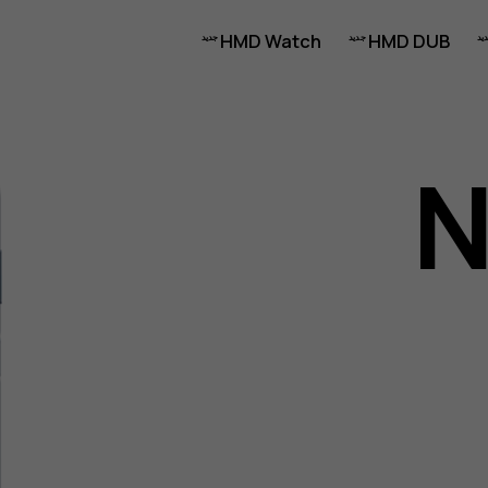
HMD Watch
HMD DUB
N