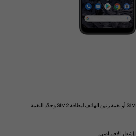
أو
نغمة رنين الهاتف لبطاقة SIM2
وحدِّد النغمة.
إشعار الافتراضي
.