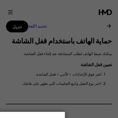
دليل
مستخدم
تحديد اللغة
تنزيل
Nokia
حماية الهاتف باستخدام قفل الشاشة
G21
يمكنك ضبط الهاتف لطلب المصادقة عند إلغاء قفل الشاشة.
تعيين قفل الشاشة
انقر فوق
الإعدادات
>
الأمن
>
قفل الشاشة
.
اختر نوع القفل واتبع التعليمات التي تظهر على هاتفك.