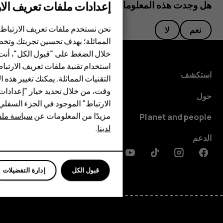
إعدادات ملفات تعريف الار
هل وجدت هذه المعلومات مفيدة؟
الهواتف الذكية
نحن نستخدم ملفات تعريف الارتباط 
نعم
لا
المماثلة؛ بهدف تحسين تجربتك وتخص
الهواتف المميزة
خلال الضغط على "قبول الكل"، أنت
استخدام تقنية ملفات تعريف الارتبا
HMD Terra M
استكشف
التقنيات المماثلة. يمكنك تغيير هذه 
HMD DUB
وقت، من خلال تحديد خيار "إعدادا
حول
الارتباط" الموجود في الجزء السفل
HMD Watch
مزيدًا من المعلومات عن
سياسة ملفا
Planet and people
لدينا
.
للأعمال
الدعم
Discord
Linkedin
Youtube
Tiktok
Instagram
Facebook
قبول الكل
إدارة التفضيلات