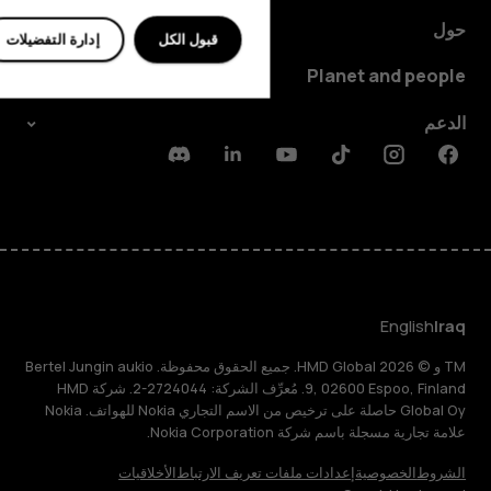
حول
قبول الكل
إدارة التفضيلات
Planet and people
الدعم
Discord
Linkedin
Youtube
Tiktok
Instagram
Facebook
English
Iraq
TM و © 2026 HMD Global. جميع الحقوق محفوظة. Bertel Jungin aukio
9, 02600 Espoo, Finland. مُعرِّف الشركة: 2724044-2. شركة HMD
Global Oy حاصلة على ترخيص من الاسم التجاري Nokia للهواتف. Nokia
علامة تجارية مسجلة باسم شركة Nokia Corporation.
الشروط
الخصوصية
إعدادات ملفات تعريف الارتباط
الأخلاقيات