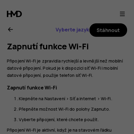
Uživatelská
příručka
Vyberte jazyk
Stáhnout
k telefonu
Zapnutí funkce Wi-Fi
Nokia 8.1
Připojení Wi-Fi je zpravidla rychlejší a levnější než mobilní
datové připojení. Pokud je k dispozici síť Wi-Fi i mobilní
datové připojení, použije telefon síť Wi-Fi.
Zapnutí funkce Wi-Fi
Klepněte na
Nastavení
>
Síť a internet
>
Wi-Fi
.
Přepněte možnost Wi-Fi do polohy
Zapnuto
.
Vyberte připojení, které chcete použít.
Připojení Wi-Fi je aktivní, když je na stavovém řádku