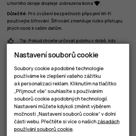
u horního okraje displeje zobrazena ikona
.
network_wifi
Důležité
: Pro zvýšení bezpečnosti připojení Wi-Fi
používejte šifrování. Šifrování zmenšuje riziko přístupu
jiných osob k vašim datům.
Tip: Pokud chcete určovat polohu v době, kdy
nejsou k dispozici signály satelitního systému,
Nastavení souborů cookie
například v budovách nebo mezi vysokými
budovami, můžete pro lepší přesnost určování
Soubory cookie a podobné technologie
polohy zapnout síť Wi-Fi.
používáme ke zlepšení vašeho zážitku
a k personalizaci reklam. Kliknutím na tlačítko
Chytré telefony
„Přijmout vše“ souhlasíte s používáním
souborů cookie a podobných technologií.
Tlačítkové telefony
Nastavení můžete kdykoli změnit výběrem
možnosti „Nastavení souborů cookie“ v dolní
Tablety
Pomohlo vám to?
části webu. Přečtěte si více o našich
zásadách
používání souborů cookie
.
Ano
Ne