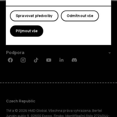
Spravovat předvolby
Odmítnout vše
Prozkoumat
O nás
Přijmout vše
Planet and people
Podpora
Facebook
Instagram
Tiktok
Youtube
Linkedin
Discord
Czech Republic
TM a © 2026 HMD Global. Všechna práva vyhrazena. Bertel
Jungin aukio 9, 02600 Espoo, Finsko. Identifikační číslo 2724044-