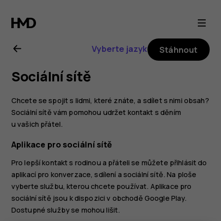
Uživatelská
příručka
Vyberte jazyk
Stáhnout
k telefonu
Sociální sítě
Nokia 8.1
Chcete se spojit s lidmi, které znáte, a sdílet s nimi obsah?
Sociální sítě vám pomohou udržet kontakt s děním
u vašich přátel.
Aplikace pro sociální sítě
Pro lepší kontakt s rodinou a přáteli se můžete přihlásit do
aplikací pro konverzace, sdílení a sociální sítě. Na ploše
vyberte službu, kterou chcete používat. Aplikace pro
sociální sítě jsou k dispozici v
obchodě Google Play
.
Dostupné služby se mohou lišit.