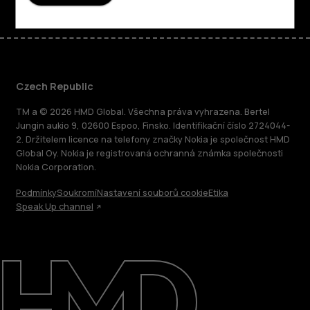
Czech Republic
TM a © 2026 HMD Global. Všechna práva vyhrazena. Bertel
Jungin aukio 9, 02600 Espoo, Finsko. Identifikační číslo 2724044-
2. Držitelem licence na telefony značky Nokia je společnost HMD
Global Oy. Nokia je registrovaná ochranná známka společnosti
Nokia Corporation.
Podmínky
Soukromí
Nastavení souborů cookie
Etika
Speak Up channel
O nás
Oprava, opětovné použití, recyklace
Podpora