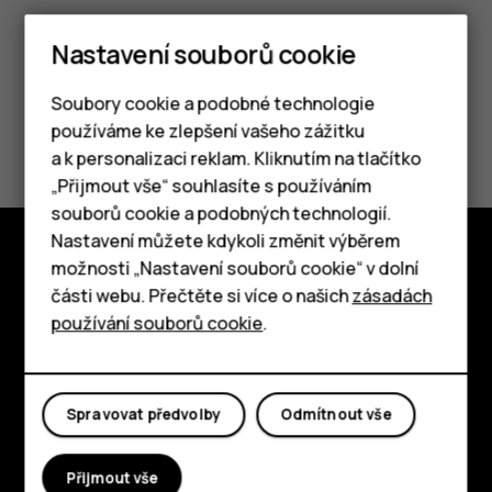
Nastavení souborů cookie
Soubory cookie a podobné technologie
Pomohlo vám to?
používáme ke zlepšení vašeho zážitku
a k personalizaci reklam. Kliknutím na tlačítko
Chytré telefony
„Přijmout vše“ souhlasíte s používáním
Ano
Ne
souborů cookie a podobných technologií.
Tlačítkové telefony
Nastavení můžete kdykoli změnit výběrem
možnosti „Nastavení souborů cookie“ v dolní
Tablety
Prozkoumat
části webu. Přečtěte si více o našich
zásadách
používání souborů cookie
.
O nás
Planet and people
Spravovat předvolby
Odmítnout vše
Podpora
Facebook
Instagram
Tiktok
Youtube
Linkedin
Discord
Přijmout vše