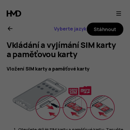
Uživatelská
příručka
Vyberte jazyk
Stáhnout
k telefonu
Vkládání a vyjímání SIM karty
Nokia 8.1
a paměťovou karty
Vložení SIM karty a paměťové karty
Otevřete držák SIM karty a paměťové karty: Zasuňte