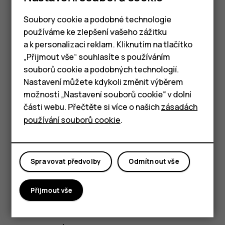
Vyjmutí SIM karty a paměťové karty
Soubory cookie a podobné technologie
používáme ke zlepšení vašeho zážitku
Otevřete držák SIM karty a paměťové karty: Zasuňte
a k personalizaci reklam. Kliknutím na tlačítko
nástroj na otevírání držáku karty do otvoru v držáku
Chytré telefony
„Přijmout vše“ souhlasíte s používáním
a vysuňte držák ven.
souborů cookie a podobných technologií.
Tlačítkové telefony
Vyjměte SIM kartu a paměťovou kartu.
Nastavení můžete kdykoli změnit výběrem
možnosti „Nastavení souborů cookie“ v dolní
Tablety
Zasuňte držák zpět do slotu.
části webu. Přečtěte si více o našich
zásadách
Důležité
: Neodebírejte paměťovou kartu, pokud ji
používání souborů cookie
.
zrovna některá aplikace používá. Mohlo by dojít
k poškození paměťové karty, zařízení a dat
uložených na kartě.
Spravovat předvolby
Odmítnout vše
Přijmout vše