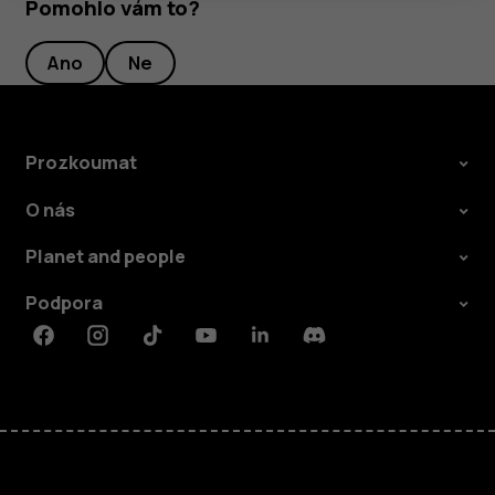
Pomohlo vám to?
Ano
Ne
Prozkoumat
O nás
Planet and people
Podpora
Facebook
Instagram
Tiktok
Youtube
Linkedin
Discord