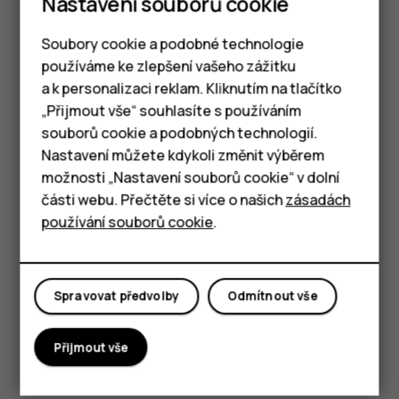
Nastavení souborů cookie
správnému fungování.
Udržujte přístroj mimo dosah magnetů
Soubory cookie a podobné technologie
a magnetických polí.
používáme ke zlepšení vašeho zážitku
a k personalizaci reklam. Kliknutím na tlačítko
Důležitá data ukládejte alespoň na dvě oddělená
Chytré telefony
místa, například do přístroje, na paměťovou kartu
„Přijmout vše“ souhlasíte s používáním
nebo do počítače, případně si důležité informace
souborů cookie a podobných technologií.
Tlačítkové telefony
zapište.
Nastavení můžete kdykoli změnit výběrem
možnosti „Nastavení souborů cookie“ v dolní
Tablety
Při dlouhodobém provozu se zařízení může zahřát. Ve
části webu. Přečtěte si více o našich
zásadách
většině případů je to normální. Jako ochrana proti
používání souborů cookie
.
přílišnému zahřívání může zařízení automaticky zpomalit,
zavírat aplikace či odpojovat nabíjení. V nutných případech
se samo vypne. Pokud zařízení nepracuje správně,
předejte ho do nejbližšího autorizovaného servisu.
Spravovat předvolby
Odmítnout vše
Přijmout vše