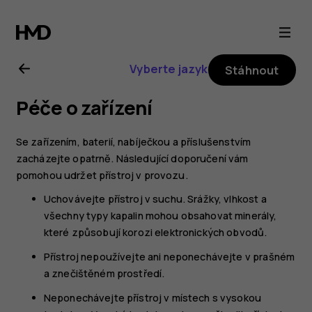
Uživatelská
příručka
Vyberte jazyk
Stáhnout
k telefonu
Péče o zařízení
Nokia 8.1
Se zařízením, baterií, nabíječkou a příslušenstvím
zacházejte opatrně. Následující doporučení vám
pomohou udržet přístroj v provozu.
Uchovávejte přístroj v suchu. Srážky, vlhkost a
všechny typy kapalin mohou obsahovat minerály,
které způsobují korozi elektronických obvodů.
Přístroj nepoužívejte ani neponechávejte v prašném
a znečištěném prostředí.
Neponechávejte přístroj v místech s vysokou