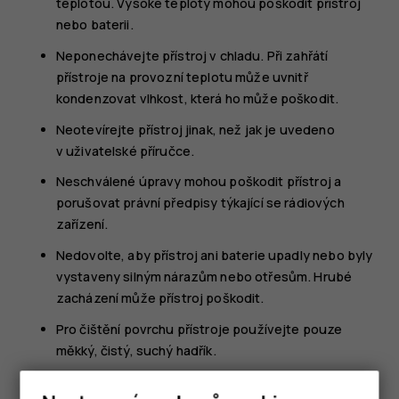
teplotou. Vysoké teploty mohou poškodit přístroj
nebo baterii.
Neponechávejte přístroj v chladu. Při zahřátí
přístroje na provozní teplotu může uvnitř
kondenzovat vlhkost, která ho může poškodit.
Neotevírejte přístroj jinak, než jak je uvedeno
v uživatelské příručce.
Neschválené úpravy mohou poškodit přístroj a
porušovat právní předpisy týkající se rádiových
zařízení.
Nedovolte, aby přístroj ani baterie upadly nebo byly
vystaveny silným nárazům nebo otřesům. Hrubé
zacházení může přístroj poškodit.
Pro čištění povrchu přístroje používejte pouze
měkký, čistý, suchý hadřík.
Přístroj nepřebarvujte. Barva může zabránit