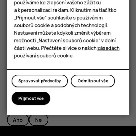
používáme ke zlepšení vašeho zážitku
vyberte požadovanou dobu.
a k personalizaci reklam. Kliknutím na tlačítko
Chytré telefony
„Přijmout vše“ souhlasíte s používáním
Vypnutí budíku
souborů cookie a podobných technologií.
Tlačítkové telefony
Když budík zvoní, přetáhněte ho doprava.
Nastavení můžete kdykoli změnit výběrem
možnosti „Nastavení souborů cookie“ v dolní
Tablety
Odstranění budíku
části webu. Přečtěte si více o našich
zásadách
Klepněte na
Hodiny
>
BUDÍK
. Vyberte budík a klepněte
access_alarm
používání souborů cookie
.
na možnost
Odstranit
.
delete
Spravovat předvolby
Odmítnout vše
Přijmout vše
Pomohlo vám to?
Ano
Ne