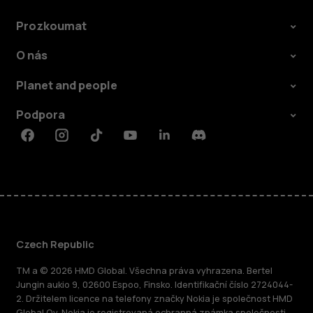
Prozkoumat
O nás
Planet and people
Podpora
Facebook
Instagram
Tiktok
Youtube
Linkedin
Discord
Czech Republic
TM a © 2026 HMD Global. Všechna práva vyhrazena. Bertel
Jungin aukio 9, 02600 Espoo, Finsko. Identifikační číslo 2724044-
2. Držitelem licence na telefony značky Nokia je společnost HMD
Global Oy. Nokia je registrovaná ochranná známka společnosti