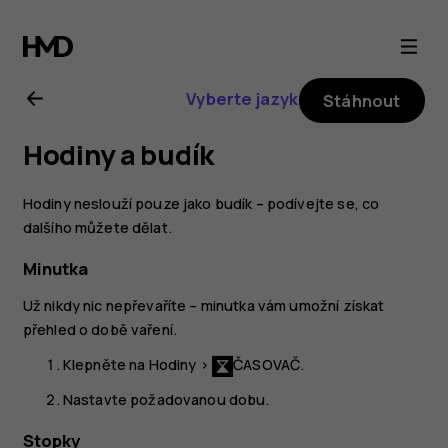
Uživatelská
příručka
Vyberte jazyk
Stáhnout
k telefonu
Hodiny a budík
Nokia 8.1
Hodiny neslouží pouze jako budík – podívejte se, co
dalšího můžete dělat.
Minutka
Už nikdy nic nepřevaříte – minutka vám umožní získat
přehled o době vaření.
Klepněte na
Hodiny
>
ČASOVAČ
.
Nastavte požadovanou dobu.
Stopky