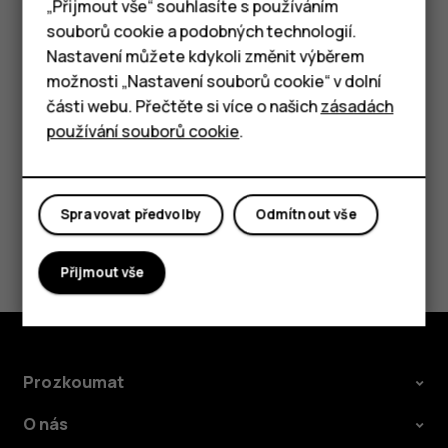
Chytré telefony
„Přijmout vše“ souhlasíte s používáním
Klepněte na
Nastavení
>
Systém
>
Rozšířená
souborů cookie a podobných technologií.
nastavení
>
Záloha
.
Tlačítkové telefony
Nastavení můžete kdykoli změnit výběrem
Přepněte možnost
Zálohovat na Disk Google
do
možnosti „Nastavení souborů cookie“ v dolní
Tablety
polohy
Zapnuto
.
části webu. Přečtěte si více o našich
zásadách
používání souborů cookie
.
Spravovat předvolby
Odmítnout vše
Pomohlo vám to?
Přijmout vše
Ano
Ne
Prozkoumat
O nás