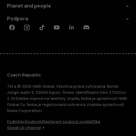
Planet and people
Podpora
Facebook
Instagram
Tiktok
Youtube
Linkedin
Discord
Czech Republic
TM a © 2026 HMD Global. Všechna práva vyhrazena. Bertel
Jungin aukio 9, 02600 Espoo, Finsko. Identifikační číslo 2724044-
2. Držitelem licence na telefony značky Nokia je společnost HMD
Global Oy. Nokia je registrovaná ochranná známka společnosti
Nokia Corporation.
Podmínky
Soukromí
Nastavení souborů cookie
Etika
Speak Up channel