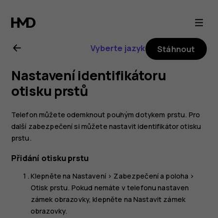
Uživatelská
příručka
Vyberte jazyk
Stáhnout
k telefonu
Nastavení identifikátoru
Nokia 8.1
otisku prstů
Telefon můžete odemknout pouhým dotykem prstu. Pro
další zabezpečení si můžete nastavit identifikátor otisku
prstu.
Přidání otisku prstu
Klepněte na
Nastavení
>
Zabezpečení a poloha
>
Otisk prstu
. Pokud nemáte v telefonu nastaven
zámek obrazovky, klepněte na
Nastavit zámek
obrazovky
.