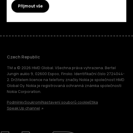
Podpora
Přijmout vše
Facebook
Instagram
Tiktok
Youtube
Linkedin
Discord
Czech Republic
TM a © 2026 HMD Global. Všechna práva vyhrazena. Bertel
Jungin aukio 9, 02600 Espoo, Finsko. Identifikační číslo 2724044-
2. Držitelem licence na telefony značky Nokia je společnost HMD
Global Oy. Nokia je registrovaná ochranná známka společnosti
Nokia Corporation.
Podmínky
Soukromí
Nastavení souborů cookie
Etika
Speak Up channel
O nás