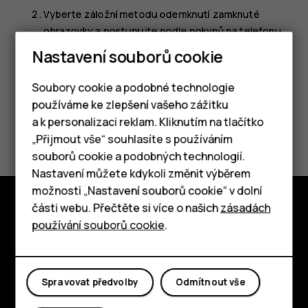
Vyberte záložní metodu odemknutí zamknuté
obrazovky a postupujte podle pokynů na telefonu.
Nastavení souborů cookie
Soubory cookie a podobné technologie
používáme ke zlepšení vašeho zážitku
a k personalizaci reklam. Kliknutím na tlačítko
Pomohlo vám to?
Chytré telefony
„Přijmout vše“ souhlasíte s používáním
souborů cookie a podobných technologií.
Ano
Ne
Tlačítkové telefony
Nastavení můžete kdykoli změnit výběrem
možnosti „Nastavení souborů cookie“ v dolní
Tablety
části webu. Přečtěte si více o našich
zásadách
Prozkoumat
používání souborů cookie
.
O nás
Planet and people
Spravovat předvolby
Odmítnout vše