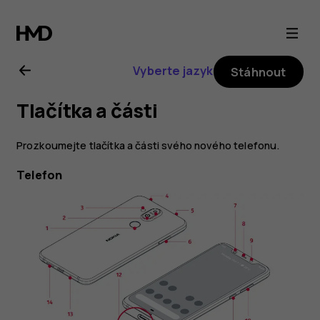
Uživatelská
příručka
Vyberte jazyk
Stáhnout
k telefonu
Tlačítka a části
Nokia 8.1
Prozkoumejte tlačítka a části svého nového telefonu.
Telefon