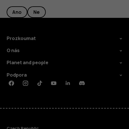
Ano
Ne
Prozkoumat
O nás
Planet and people
Podpora
Facebook
Instagram
Tiktok
Youtube
Linkedin
Discord
Czech Republic