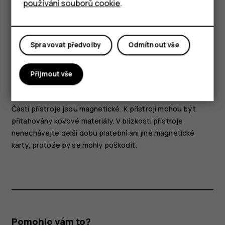
používání souborů cookie
.
Části a konektory, magnetismus
Nepřipojujte výrobky, které vytvářejí výkonový signál,
protože by to mohlo přístroj poškodit. Do zvukového
Spravovat předvolby
Odmítnout vše
konektoru nepřipojujte žádný zdroj napětí. Když do
zvukového konektoru připojujete sluchátka nebo externí
Přijmout vše
zařízení neschválené pro použití s tímto přístrojem,
věnujte zvýšenou pozornost nastavení hlasitosti.
Části přístroje jsou magnetické. K přístroji mohou být
přitahovány kovové materiály. V blízkosti přístroje
nenechávejte delší dobu platební ani jiné magnetické
karty, protože by se mohly poškodit.
Pomohlo vám to?