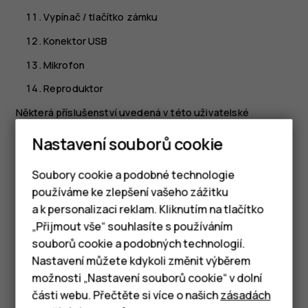
Vypínač / tlačítko zámku
Konektor USB
Mikrofon
Reproduktor
Některá příslušenství uvedená v této uživatelské
příručce, například nabíječka, náhlavní souprava nebo
Nastavení souborů cookie
datový kabel, mohou být prodávána samostatně.
Důležité
: Displej přístroje a zadní kryt jsou
Soubory cookie a podobné technologie
vyrobeny ze skla. Pokud přístroj spadne na tvrdou
používáme ke zlepšení vašeho zážitku
plochu nebo ho zasáhne silný úder, může se sklo
a k personalizaci reklam. Kliknutím na tlačítko
Chytré telefony
rozbít. Pokud se sklo rozbije, nedotýkejte se
„Přijmout vše“ souhlasíte s používáním
skleněných součástí přístroje ani se nepokoušejte
souborů cookie a podobných technologií.
Tlačítkové telefony
rozbité sklo odstranit z přístroje. Přestaňte přístroj
Nastavení můžete kdykoli změnit výběrem
používat, dokud nebude sklo vyměněno
možnosti „Nastavení souborů cookie“ v dolní
Tablety
autorizovaným servisním pracovníkem.
části webu. Přečtěte si více o našich
zásadách