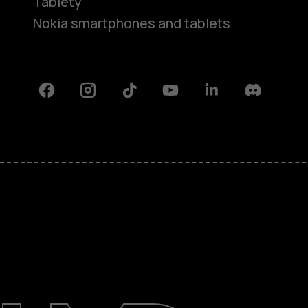
Tablety
Nokia smartphones and tablets
Facebook
Instagram
Tiktok
Youtube
Linkedin
Discord
O nás
Oprava, opětovné použití, recykla