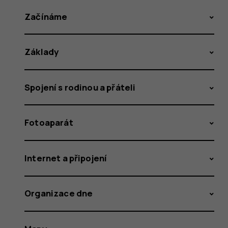
Začínáme
Základy
Spojení s rodinou a přáteli
Fotoaparát
Internet a připojení
Organizace dne