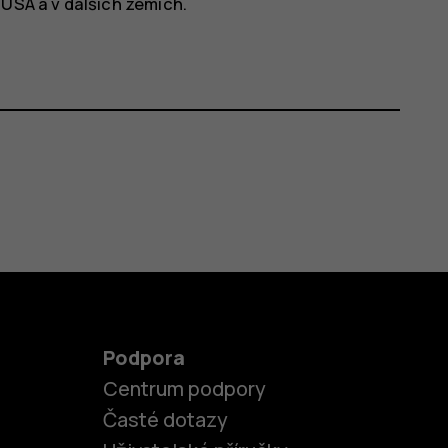
 USA a v dalších zemích.
Podpora
Centrum podpory
Časté dotazy