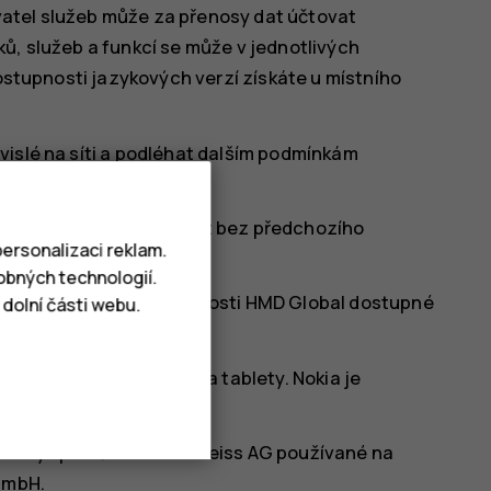
atel služeb může za přenosy dat účtovat
ů, služeb a funkcí se může v jednotlivých
dostupnosti jazykových verzí získáte u místního
vislé na síti a podléhat dalším podmínkám
 výrobku se mohou změnit bez předchozího
ersonalizaci reklam.
obných technologií.
y osobních údajů společnosti HMD Global dostupné
dolní části webu.
/www.hmd.com/privacy
).
čky Nokia pro telefony a tablety. Nokia je
 Corporation.
námky společnosti Carl Zeiss AG používané na
 GmbH.