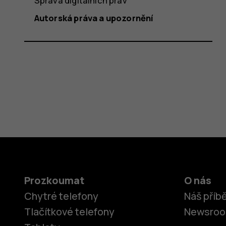
Správa digitálních práv
Autorská práva a upozornění
Prozkoumat
O nás
Chytré telefony
Náš příb
Tlačítkové telefony
Newsro