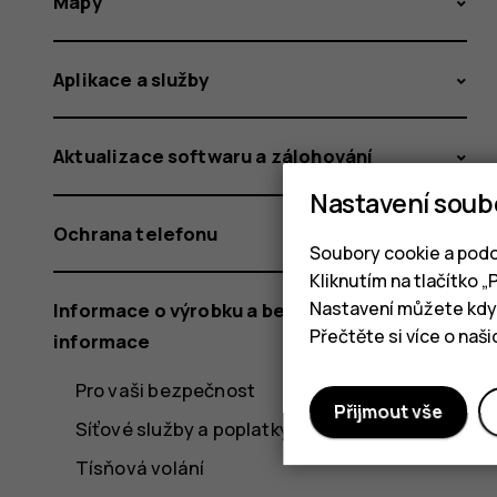
Mapy
Aplikace a služby
Aktualizace softwaru a zálohování
Nastavení soub
Ochrana telefonu
Soubory cookie a podo
Kliknutím na tlačítko 
Nastavení můžete kdyk
Informace o výrobku a bezpečnostní
Přečtěte si více o naš
informace
Pro vaši bezpečnost
Přijmout vše
Síťové služby a poplatky
Tísňová volání