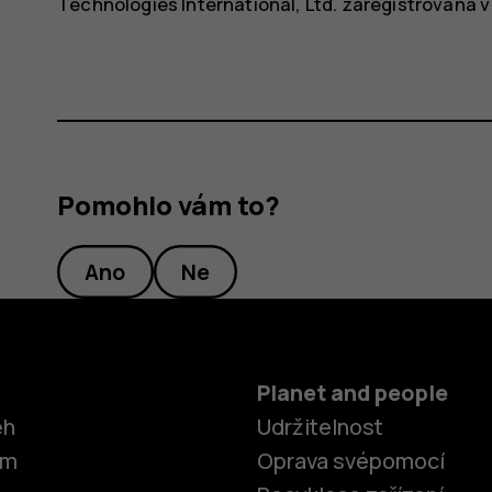
Technologies International, Ltd. zaregistrovaná v
Pomohlo vám to?
Ano
Ne
Planet and people
ěh
Udržitelnost
om
Oprava svépomocí