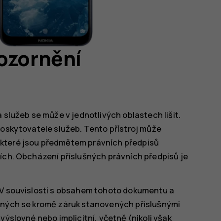
ozornění
 služeb se může v jednotlivých oblastech lišit.
poskytovatele služeb. Tento přístroj může
 které jsou předmětem právních předpisů
mích. Obcházení příslušných právních předpisů je
 V souvislosti s obsahem tohoto dokumentu a
žených se kromě záruk stanovených příslušnými
výslovné nebo implicitní, včetně (nikoli však