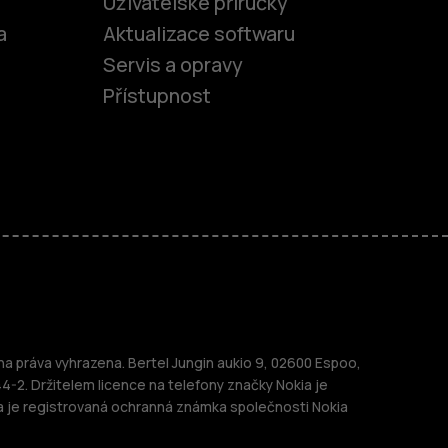
Uživatelské příručky
a
Aktualizace softwaru
Servis a opravy
Přístupnost
fony
 práva vyhrazena. Bertel Jungin aukio 9, 02600 Espoo,
telefony
44-2. Držitelem licence na telefony značky Nokia je
a je registrovaná ochranná známka společnosti Nokia