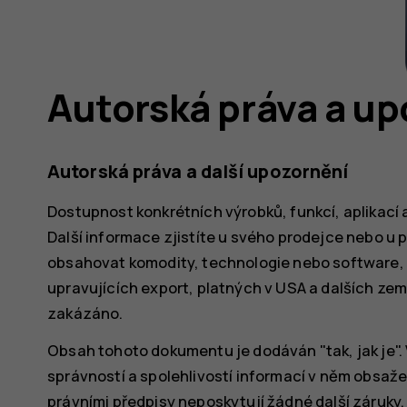
Autorská práva a up
Autorská práva a další upozornění
Dostupnost konkrétních výrobků, funkcí, aplikací a
Další informace zjistíte u svého prodejce nebo u 
obsahovat komodity, technologie nebo software,
upravujících export, platných v USA a dalších ze
zakázáno.
Obsah tohoto dokumentu je dodáván "tak, jak je".
správností a spolehlivostí informací v něm obsa
právními předpisy neposkytují žádné další záruky, 