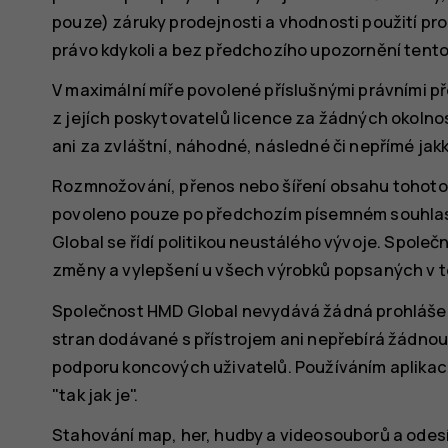
pouze) záruky prodejnosti a vhodnosti použití pro
právo kdykoli a bez předchozího upozornění tento
V maximální míře povolené příslušnými právními př
z jejích poskytovatelů licence za žádných okolnos
ani za zvláštní, náhodné, následné či nepřímé jak
Rozmnožování, přenos nebo šíření obsahu tohoto 
povoleno pouze po předchozím písemném souhlas
Global se řídí politikou neustálého vývoje. Spole
změny a vylepšení u všech výrobků popsaných v
Společnost HMD Global nevydává žádná prohlášení
stran dodávané s přístrojem ani nepřebírá žádno
podporu koncových uživatelů. Používáním aplikac
"tak jak je".
Stahování map, her, hudby a videosouborů a odes