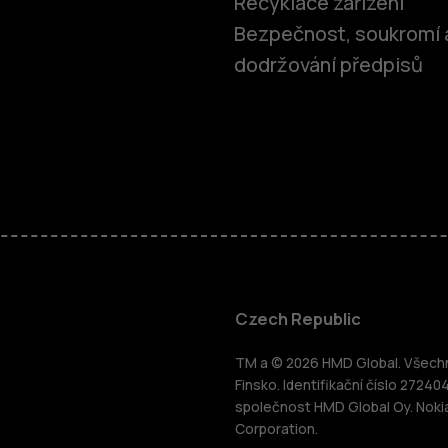
Recyklace zařízení
Bezpečnost, soukromí 
dodržování předpisů
Chytré tele
Czech Republic
TM a © 2026 HMD Global. Všechna
Tlačítkové 
Finsko. Identifikační číslo 27240
společnost HMD Global Oy. Noki
ce
Corporation.