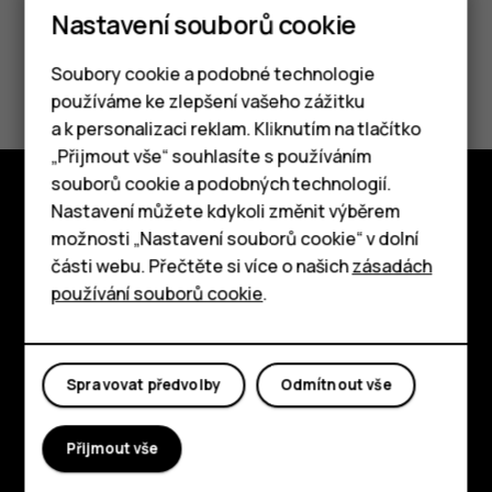
Nastavení souborů cookie
Pomohlo vám to?
Soubory cookie a podobné technologie
používáme ke zlepšení vašeho zážitku
Ano
Ne
a k personalizaci reklam. Kliknutím na tlačítko
Chytré telefony
„Přijmout vše“ souhlasíte s používáním
souborů cookie a podobných technologií.
Tlačítkové telefony
Nastavení můžete kdykoli změnit výběrem
Prozkoumat
možnosti „Nastavení souborů cookie“ v dolní
Tablety
části webu. Přečtěte si více o našich
zásadách
O nás
používání souborů cookie
.
Planet and people
Podpora
Spravovat předvolby
Odmítnout vše
Facebook
Instagram
Tiktok
Youtube
Linkedin
Discord
Přijmout vše