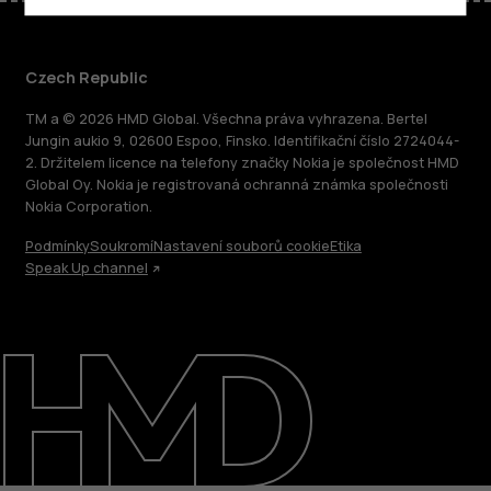
Czech Republic
TM a © 2026 HMD Global. Všechna práva vyhrazena. Bertel
Jungin aukio 9, 02600 Espoo, Finsko. Identifikační číslo 2724044-
2. Držitelem licence na telefony značky Nokia je společnost HMD
Global Oy. Nokia je registrovaná ochranná známka společnosti
Nokia Corporation.
Podmínky
Soukromí
Nastavení souborů cookie
Etika
Speak Up channel
O nás
Oprava, opětovné použití, recyklace
Podpora
Czech Republic