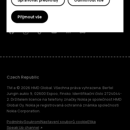
Spravovat předvolby
Odmítnout vše
Planet and people
Přijmout vše
Podpora
Facebook
Instagram
Tiktok
Youtube
Linkedin
Discord
Czech Republic
TM a © 2026 HMD Global. Všechna práva vyhrazena. Bertel
Jungin aukio 9, 02600 Espoo, Finsko. Identifikační číslo 2724044-
2. Držitelem licence na telefony značky Nokia je společnost HMD
Global Oy. Nokia je registrovaná ochranná známka společnosti
Nokia Corporation.
Podmínky
Soukromí
Nastavení souborů cookie
Etika
Speak Up channel