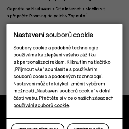
Klepněte na
Nastavení
>
Síť a internet
>
Mobilní síť
1
a přepněte
Roaming
do polohy
Zapnuto
.
Tip: Chcete‑li sledovat využití dat, klepněte na
Nastavení souborů cookie
možnost
Nastavení
>
Síť a internet
>
Využití dat
.
Soubory cookie a podobné technologie
používáme ke zlepšení vašeho zážitku
a k personalizaci reklam. Kliknutím na tlačítko
Chytré telefony
„Přijmout vše“ souhlasíte s používáním
Pomohlo vám to?
souborů cookie a podobných technologií.
Tlačítkové telefony
Nastavení můžete kdykoli změnit výběrem
Ano
Ne
možnosti „Nastavení souborů cookie“ v dolní
Tablety
části webu. Přečtěte si více o našich
zásadách
používání souborů cookie
.
Prozkoumat
O nás