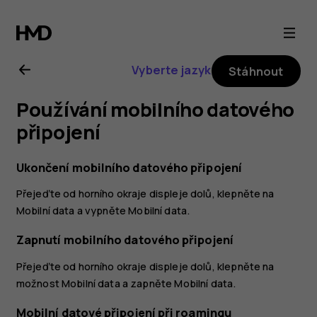
Uživatelská
příručka
Vyberte jazyk
Stáhnout
k telefonu
Používání mobilního datového
Nokia 8.1
připojení
Ukončení mobilního datového připojení
Přejeďte od horního okraje displeje dolů, klepněte na
Mobilní data
a vypněte
Mobilní data
.
Zapnutí mobilního datového připojení
Přejeďte od horního okraje displeje dolů, klepněte na
možnost
Mobilní data a zapněte
Mobilní data
.
Mobilní datové připojení při roamingu