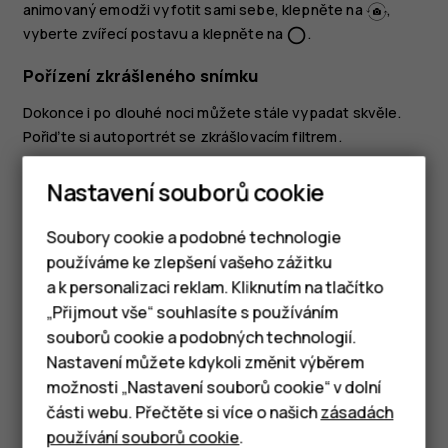
animovaný emodži vyfotit sami sebe, klepněte na
,
vyberte zvířecí postavu a klepněte na
.
panorama_fish_eye
Pořízení zkrášleného snímku
Dokonce i po dlouhé noci můžete stále vypadat skvěle.
Pořiďte si autoportrét se zkrášlovacím filtrem.
Klepněte na
Fotoaparát
>
.
Nastavení souborů cookie
Klepněte na
>
Krása zapnout
a přetahujte
posuvník, dokud nebudete s úpravou spokojeni.
Soubory cookie a podobné technologie
používáme ke zlepšení vašeho zážitku
Klepněte na
.
panorama_fish_eye
a k personalizaci reklam. Kliknutím na tlačítko
Chytré telefony
„Přijmout vše“ souhlasíte s používáním
souborů cookie a podobných technologií.
Tlačítkové telefony
Nastavení můžete kdykoli změnit výběrem
možnosti „Nastavení souborů cookie“ v dolní
Tablety
Pomohlo vám to?
části webu. Přečtěte si více o našich
zásadách
používání souborů cookie
.