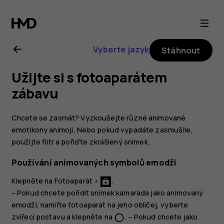
Uživatelská
příručka
Vyberte jazyk
Stáhnout
k telefonu
Užijte si s fotoaparátem
Nokia 8.1
zábavu
Chcete se zasmát? Vyzkoušejte různé animované
emotikony animoji. Nebo pokud vypadáte zasmušile,
použijte filtr a pořiďte zkrášlený snímek.
Používání animovaných symbolů emodži
Klepněte na
Fotoaparát
>
.
– Pokud chcete pořídit snímek kamaráda jako animovaný
emodži, namiřte fotoaparát na jeho obličej, vyberte
zvířecí postavu a klepněte na
. – Pokud chcete jako
panorama_fish_eye