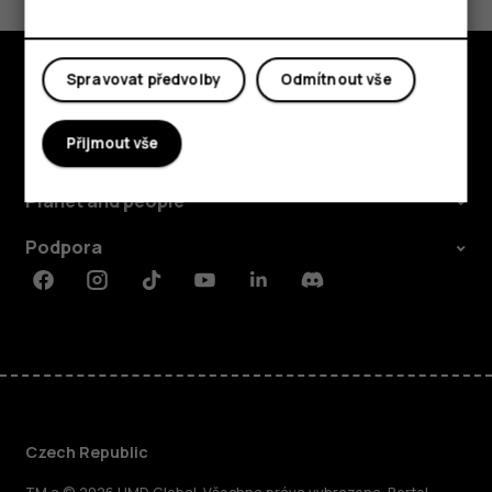
Ano
Ne
Spravovat předvolby
Odmítnout vše
Prozkoumat
Přijmout vše
O nás
Planet and people
Podpora
Facebook
Instagram
Tiktok
Youtube
Linkedin
Discord
Czech Republic