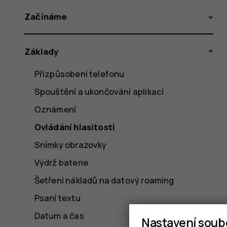
Začínáme
Základy
Přizpůsobení telefonu
Spouštění a ukončování aplikací
Oznámení
Ovládání hlasitosti
Snímky obrazovky
Výdrž baterie
Šetření nákladů na datový roaming
Psaní textu
Datum a čas
Nastavení soub