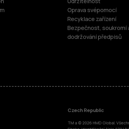
ěh
Udržitelnost
om
Oprava svépomocí
Recyklace zařízení
Bezpečnost, soukromí 
dodržování předpisů
Chytré tele
Czech Republic
TM a © 2026 HMD Global. Všechna