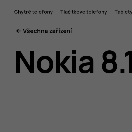
Uživatel
Chytré telefony
Tlačítkové telefony
Tablet
Všechna zařízení
příručka
Nokia 8.
k telefon
Nokia 8.1