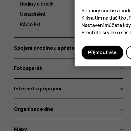
Hodiny a budík
Soubory cookie a podo
Usnadnění
Kliknutím na tlačítko 
Rádio FM
Nastavení můžete kdyk
Přečtěte si více o naš
Spojení s rodinou a přáteli
Přijmout vše
Fotoaparát
Internet a připojení
Organizace dne
Mapy