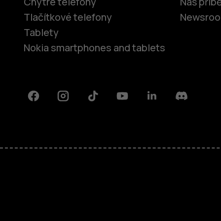
Chytré telefony
Náš příb
Tlačítkové telefony
Newsro
Tablety
Nokia smartphones and tablets
Facebook
Instagram
Tiktok
Youtube
Linkedin
Discord