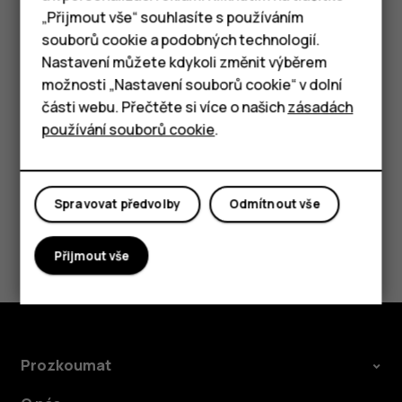
Chytré telefony
„Přijmout vše“ souhlasíte s používáním
Klepněte na
Zprávy
.
souborů cookie a podobných technologií.
Tlačítkové telefony
Klepněte na zprávu, na kterou chcete odpovědět.
Nastavení můžete kdykoli změnit výběrem
možnosti „Nastavení souborů cookie“ v dolní
Tablety
Do textového pole pod zprávou napište odpověď
části webu. Přečtěte si více o našich
zásadách
a klepněte na možnost
.
send
používání souborů cookie
.
Spravovat předvolby
Odmítnout vše
Pomohlo vám to?
Přijmout vše
Ano
Ne
Prozkoumat