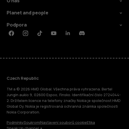
O nás
Planet and people
Podpora
Facebook
Instagram
Tiktok
Youtube
Linkedin
Discord
Czech Republic
TM a © 2026 HMD Global. Všechna práva vyhrazena. Bertel
Jungin aukio 9, 02600 Espoo, Finsko. Identifikační číslo 2724044-
2. Držitelem licence na telefony značky Nokia je společnost HMD
Global Oy. Nokia je registrovaná ochranná známka společnosti
Nokia Corporation.
Podmínky
Soukromí
Nastavení souborů cookie
Etika
Speak Up channel