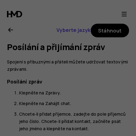
Uživatelská
příručka
Vyberte jazyk
Stáhnout
k telefonu
Posílání a přijímání zpráv
Nokia 8.1
Spojení s příbuznými a přáteli můžete udržovat textovými
zprávami.
Posílání zpráv
Klepněte na
Zprávy
.
Klepněte na
Zahájit chat
.
Chcete‑li přidat příjemce, zadejte do pole příjemců
jeho číslo. Chcete‑li přidat kontakt, začněte psát
jeho jméno a klepněte na kontakt.