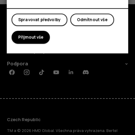
Spravovat předvolby
Odmítnout vše
Prozkoumat
Přijmout vše
O nás
Planet and people
Podpora
Facebook
Instagram
Tiktok
Youtube
Linkedin
Discord
Czech Republic
TM a © 2026 HMD Global. Všechna práva vyhrazena. Bertel