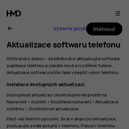
Uživatelská
příručka
Vyberte jazyk
Stáhnout
k telefonu
Aktualizace softwaru telefonu
Nokia 8.1
Držte krok s dobou – bezdrátově si aktualizujte software
a aplikace telefonu a získáte nové a rozšířené funkce.
Aktualizace softwaru může také vylepšit výkon telefonu.
Instalace dostupných aktualizací
Dostupnost aktualizací zkontrolujete klepnutím na
Nastavení
>
Systém
>
Rozšířená nastavení
>
Aktualizace
systému
>
Zkontrolovat aktualizace
.
Když vás telefon upozorní, že je k dispozici aktualizace,
postupujte podle pokynů v telefonu. Pokud v telefonu