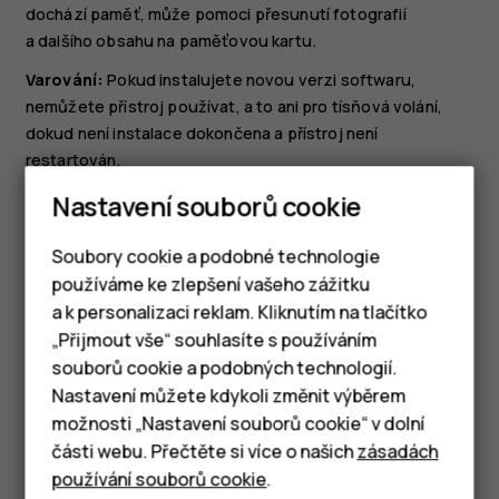
dochází paměť, může pomoci přesunutí fotografií
a dalšího obsahu na paměťovou kartu.
Varování:
Pokud instalujete novou verzi softwaru,
nemůžete přístroj používat, a to ani pro tísňová volání,
dokud není instalace dokončena a přístroj není
restartován.
Před zahájením aktualizace připojte nabíječku nebo se
Nastavení souborů cookie
ujistěte, že je baterie přístroje dostatečně nabitá.
Připojte se k síti Wi-Fi, protože aktualizační balíčky mohou
Soubory cookie a podobné technologie
spotřebovat velké množství mobilních dat.
používáme ke zlepšení vašeho zážitku
a k personalizaci reklam. Kliknutím na tlačítko
Chytré telefony
„Přijmout vše“ souhlasíte s používáním
souborů cookie a podobných technologií.
Tlačítkové telefony
Nastavení můžete kdykoli změnit výběrem
možnosti „Nastavení souborů cookie“ v dolní
Tablety
Pomohlo vám to?
části webu. Přečtěte si více o našich
zásadách
používání souborů cookie
.
Ano
Ne