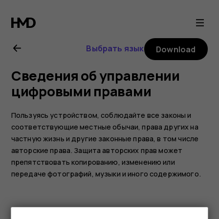
Nokia
106
Выбрать язык
Download
(2018)
Сведения об управлении
user
цифровыми правами
guide
Пользуясь устройством, соблюдайте все законы и
соответствующие местные обычаи, права других на
частную жизнь и другие законные права, в том числе
авторские права. Защита авторских прав может
препятствовать копированию, изменению или
передаче фотографий, музыки и иного содержимого.