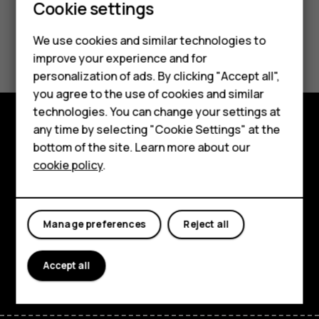
Smartphones
Cookie settings
Feature phones
We use cookies and similar technologies to
Did you find this helpful?
improve your experience and for
Phones for kids
personalization of ads. By clicking "Accept all",
Yes
No
Accessories
you agree to the use of cookies and similar
technologies. You can change your settings at
HMD Terra M
any time by selecting "Cookie Settings" at the
Explore
bottom of the site. Learn more about our
For business
cookie policy
.
About
Tablets
Planet and people
Manage preferences
Reject all
Support
Facebook
Instagram
Tiktok
Youtube
Linkedin
Discord
Accept all