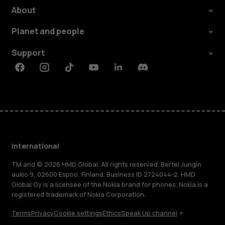
About
Planet and people
Support
Facebook
Instagram
Tiktok
Youtube
Linkedin
Discord
International
TM and © 2026 HMD Global. All rights reserved. Bertel Jungin
aukio 9, 02600 Espoo, Finland. Business ID 2724044-2. HMD
Global Oy is a licensee of the Nokia brand for phones. Nokia is a
registered trademark of Nokia Corporation.
Terms
Privacy
Cookie settings
Ethics
Speak Up channel
About