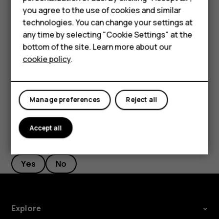
Можно инициировать вызов контакта
Accessories
you agree to the use of cookies and similar
непосредственно из списка контактов.
technologies. You can change your settings at
HMD Terra M
Выберите
Меню
>
>
Имена
и выполните
any time by selecting "Cookie Settings" at the
прокрутку к контакту, которому хотите
bottom of the site. Learn more about our
For business
позвонить.
cookie policy
.
Tablets
Выберите контакт и нажмите клавишу вызова.
Manage preferences
Reject all
Accept all
Did you find this helpful?
Yes
No
Explore