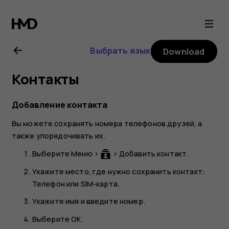
Nokia
106
Выбрать язык
Download
(2018)
Контакты
user
Добавление контакта
guide
Вы можете сохранять номера телефонов друзей, а
также упорядочивать их.
Выберите
Меню
>
>
Добавить контакт
.
Укажите место, где нужно сохранить контакт:
Телефон
или
SIM-карта
.
Укажите имя и введите номер.
Выберите
ОК
.