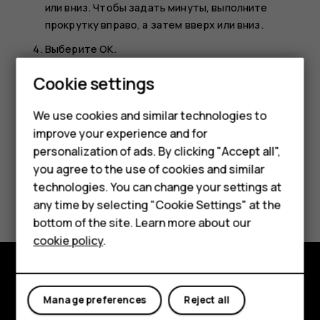
или вниз. Чтобы задать минуты, выполните
прокрутку вправо, а затем вверх или вниз.
Выберите
OK
.
Выполните прокрутку до элемента
Утро/вечер
и
Smartphones
Cookie settings
выберите
am
или
pm
.
Feature phones
We use cookies and similar technologies to
improve your experience and for
Phones for kids
personalization of ads. By clicking "Accept all",
Accessories
you agree to the use of cookies and similar
technologies. You can change your settings at
Did you find this helpful?
HMD Terra M
any time by selecting "Cookie Settings" at the
bottom of the site. Learn more about our
For business
Yes
No
cookie policy
.
Tablets
Explore
Manage preferences
Reject all