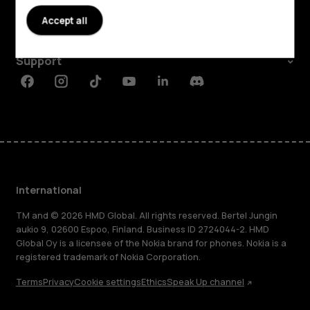
About
Accept all
Planet and people
Support
Facebook
Instagram
Tiktok
Youtube
Linkedin
Discord
International
TM and © 2026 HMD Global. All rights reserved. Bertel Jungin
aukio 9, 02600 Espoo, Finland. Business ID 2724044-2. HMD
Global Oy is a licensee of the Nokia brand for phones. Nokia is a
registered trademark of Nokia Corporation.
Terms
Privacy
Cookie settings
Ethics
Speak Up channel
About