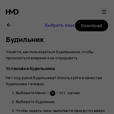
Nokia
106
Выбрать язык
Download
(2018)
Будильник
user
Узнайте, как пользоваться будильником, чтобы
guide
просыпаться вовремя и не опаздывать.
Установка будильника
Нет под рукой будильника? Используйте в качестве
будильника телефон.
Выберите
Меню
>
>
Уст. сигнал
.
Выберите будильник.
Чтобы задать часы, выполните прокрутку вверх