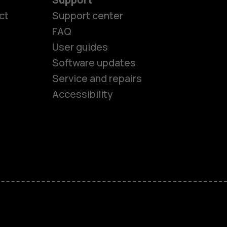
ct
Support center
FAQ
User guides
Software updates
es
Service and repairs
Accessibility
ones
kids
s
M