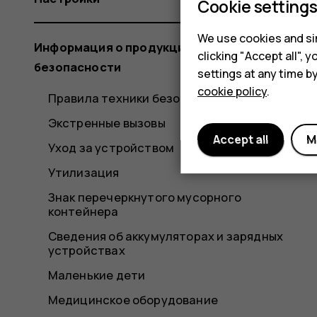
Cookie setting
We use cookies and sim
Информация о продукции и технике
clicking "Accept all",
безопасности
settings at any time b
cookie policy
.
Правила техники безопасности
Экстренные вызовы
Accept all
M
Уход за устройством
Утилизация
Знак перечеркнутого мусорного
контейнера
Сведения об аккумуляторах и зарядных
устройствах
Маленькие дети
Медицинское оборудование