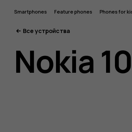
Nokia
Smartphones
Feature phones
Phones for ki
Все устройства
106
Nokia 1
(2018)
user