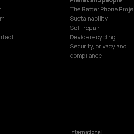
y
The Better Phone Proje
om
Sustainability
Self-repair
ntact
Device recycling
Smartphon
Security, privacy and
compliance
Feature ph
Phones for 
Accessorie
HMD Terra 
International