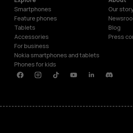
Smartphones
Our stor
Feature phones
Newsro
Tablets
Blog
Accessories
Press co
For business
Nokia smartphones and tablets
Phones for kids
Facebook
Instagram
Tiktok
Youtube
Linkedin
Discord
About