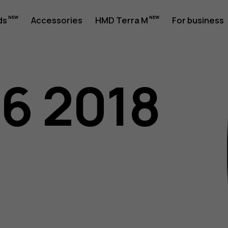
ds
Accessories
HMD Terra M
For business
06 2018