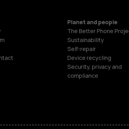
Planet and people
y
The Better Phone Proje
om
Sustainability
Self-repair
ntact
Device recycling
Smartphon
Security, privacy and
compliance
Feature ph
Phones for 
Accessorie