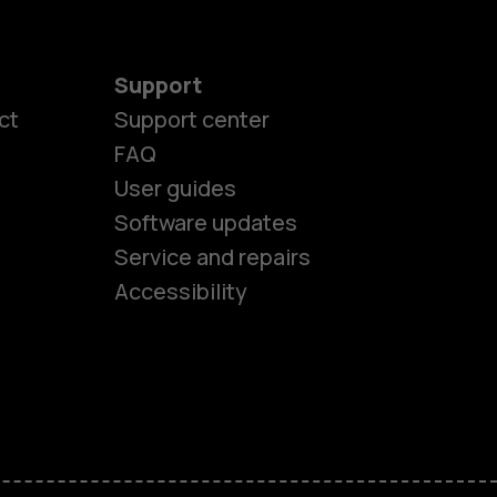
Support
ct
Support center
FAQ
User guides
Software updates
es
Service and repairs
Accessibility
ones
kids
s