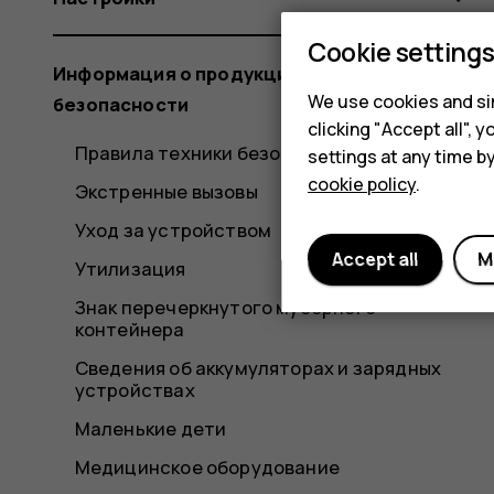
Cookie setting
Информация о продукции и технике
We use cookies and sim
безопасности
clicking "Accept all",
Правила техники безопасности
settings at any time b
cookie policy
.
Экстренные вызовы
Уход за устройством
Accept all
M
Утилизация
Знак перечеркнутого мусорного
контейнера
Сведения об аккумуляторах и зарядных
устройствах
Маленькие дети
Медицинское оборудование