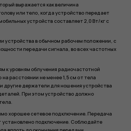
торый выражается как величина
голову или тело, когда устройство передает
мобильных устройств составляет 2,0 Вт/кг с
и устройства в обычном рабочем положении, с
щности передачи сигнала, во всех частотных
ям к уровням облучения радиочастотной
 на расстоянии не менее 1,5 см от тела
 и другие держатели для ношения устройства
деталей. При этом устройство должно
тела.
имо хорошее сетевое подключение. Передача
дет установлено подключение. Соблюдайте
ла вплоть до окончания передачи.