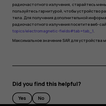
радиочастотного излучения, старайтесь мень
пользуйтесь гарнитурой, чтобы устройство ра
тела. Для получения дополнительной информа
радиочастотного излучения посетите веб-сай
topics/electromagnetic-fields#tab=tab_1
.
Максимальное значение SAR для устройства м
Did you find this helpful?
Yes
No