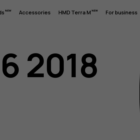
ds
Accessories
HMD Terra M
For business
06 2018