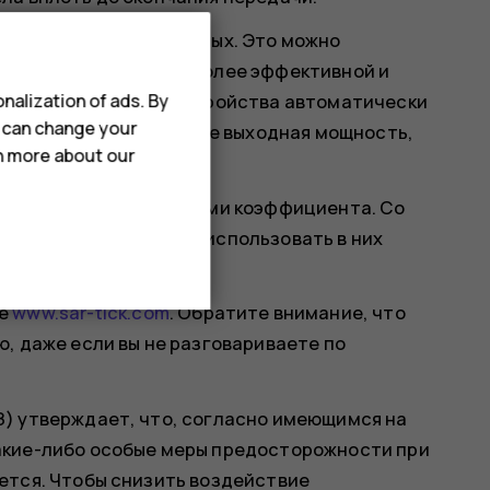
чительно ниже указанных. Это можно
 работу устройства более эффективной и
nalization of ads. By
вашего мобильного устройства автоматически
u can change your
ся для звонка. Чем ниже выходная мощность,
rn more about our
с различными значениями коэффициента. Со
укцию устройств или использовать в них
ния SAR.
те
www.sar-tick.com
. Обратите внимание, что
, даже если вы не разговариваете по
) утверждает, что, согласно имеющимся на
акие-либо особые меры предосторожности при
ется. Чтобы снизить воздействие