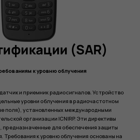
тификации (SAR)
ребованиям к уровню облучения
датчик и приемник радиосигналов. Устройство
дельные уровни облучения в радиочастотном
е поля), установленных международными
льской организации ICNIRP. Эти директивы
, предназначенные для обеспечения защиты
я. Требования к уровню облучения основаны на