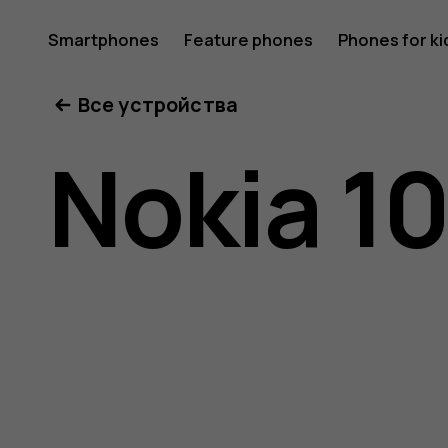
Nokia
Smartphones
Feature phones
Phones for ki
Все устройства
106
Nokia 1
(2018)
user