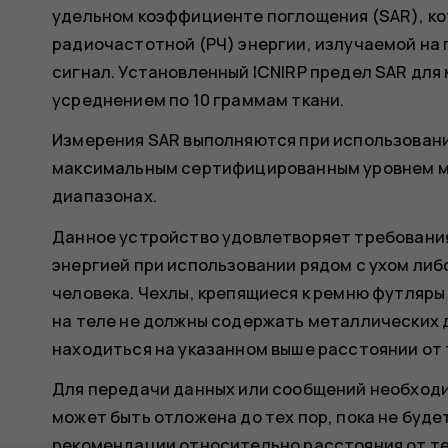
удельном коэффициенте поглощения (SAR), ко
радиочастотной (РЧ) энергии, излучаемой на 
сигнал. Установленный ICNIRP предел SAR для 
усреднением по 10 граммам ткани.
Измерения SAR выполняются при использовани
максимальным сертифицированным уровнем мо
диапазонах.
Данное устройство удовлетворяет требовани
энергией при использовании рядом с ухом либо
человека. Чехлы, крепящиеся к ремню футляры
на теле не должны содержать металлических 
находиться на указанном выше расстоянии от 
Для передачи данных или сообщений необход
может быть отложена до тех пор, пока не бу
рекомендации относительно расстояния от те