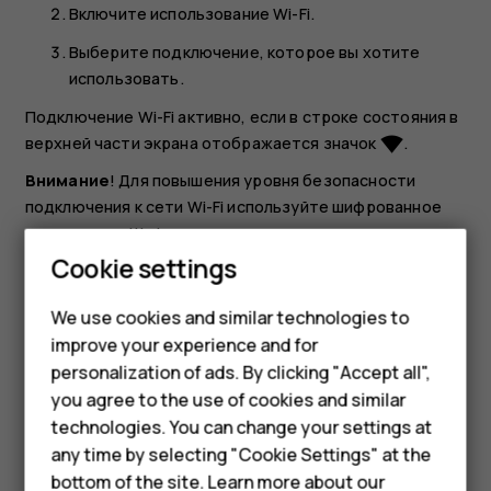
Включите использование
Wi-Fi
.
Выберите подключение, которое вы хотите
использовать.
Подключение Wi-Fi активно, если в строке состояния в
верхней части экрана отображается значок
.
network_wifi
Внимание
! Для повышения уровня безопасности
подключения к сети Wi-Fi используйте шифрованное
соединение. Шифрование снижает риск
Smartphones
несанкционированного доступа к вашим данным.
Cookie settings
Feature phones
Совет.
Если вы хотите отслеживать
We use cookies and similar technologies to
местоположение при отсутствии сигналов со
improve your experience and for
Phones for kids
спутников, например внутри зданий или между
personalization of ads. By clicking "Accept all",
высокими зданиями, включите Wi-Fi. Это повысит
Accessories
you agree to the use of cookies and similar
точность определения местоположения.
technologies. You can change your settings at
HMD Terra M
any time by selecting "Cookie Settings" at the
bottom of the site. Learn more about our