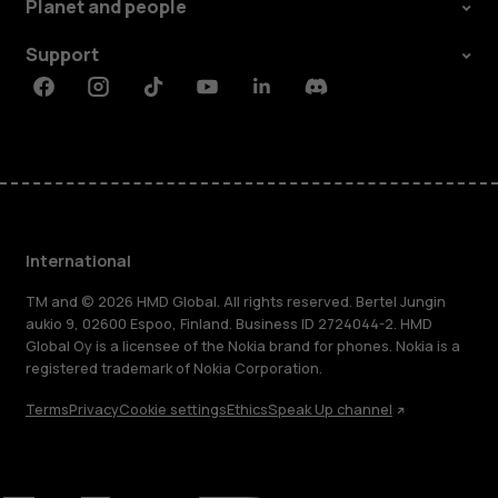
Planet and people
Support
Facebook
Instagram
Tiktok
Youtube
Linkedin
Discord
International
TM and © 2026 HMD Global. All rights reserved. Bertel Jungin
aukio 9, 02600 Espoo, Finland. Business ID 2724044-2. HMD
Global Oy is a licensee of the Nokia brand for phones. Nokia is a
registered trademark of Nokia Corporation.
Terms
Privacy
Cookie settings
Ethics
Speak Up channel
About
Blog
Repair, reuse, recycle