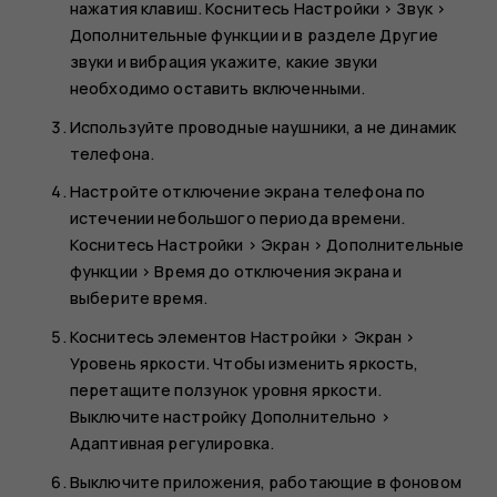
нажатия клавиш. Коснитесь
Настройки
>
Звук
>
Дополнительные функции
и в разделе
Другие
звуки и вибрация
укажите, какие звуки
необходимо оставить включенными.
Используйте проводные наушники, а не динамик
телефона.
Настройте отключение экрана телефона по
истечении небольшого периода времени.
Коснитесь
Настройки
>
Экран
>
Дополнительные
функции
>
Время до отключения экрана
и
выберите время.
Коснитесь элементов
Настройки
>
Экран
>
Уровень яркости
. Чтобы изменить яркость,
перетащите ползунок уровня яркости.
Выключите настройку
Дополнительно
>
Адаптивная регулировка
.
Выключите приложения, работающие в фоновом