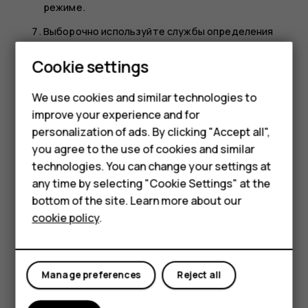
режиме.
Выборочно используйте службы определения
местоположения: выключайте службы
Smartphones
Cookie settings
определения местоположения, когда они не
требуются. Коснитесь
Настройки
>
Место
, и
Feature phones
We use cookies and similar technologies to
отключите
Определять местоположение
.
improve your experience and for
Phones for kids
Используйте сетевые подключения
personalization of ads. By clicking "Accept all",
избирательно: включайте Bluetooth только при
Accessories
you agree to the use of cookies and similar
необходимости. Для подключения к Интернету
technologies. You can change your settings at
используйте Wi-Fi, а не передачу данных по
HMD Terra M
any time by selecting "Cookie Settings" at the
мобильной сети. Отключите в телефоне функцию
bottom of the site. Learn more about our
For business
сканирования доступных беспроводных сетей.
cookie policy
.
Коснитесь
Настройки
>
Сеть и Интернет
>
Wi-Fi
и
Tablets
отключите использование
Wi-Fi
. Если вы
слушаете музыку на телефоне или используете
его каким-либо другим образом и не хотите
Manage preferences
Reject all
совершать или принимать вызовы, включите
режим полета. Коснитесь элементов
Настройки