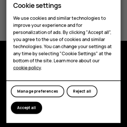
Smartphones
Cookie settings
Feature phones
We use cookies and similar technologies to
Did you find this helpful?
improve your experience and for
Phones for kids
personalization of ads. By clicking "Accept all",
Yes
No
Accessories
you agree to the use of cookies and similar
technologies. You can change your settings at
HMD Terra M
any time by selecting "Cookie Settings" at the
bottom of the site. Learn more about our
Explore
For business
cookie policy
.
About
Tablets
Planet and people
Manage preferences
Reject all
Support
Facebook
Instagram
Tiktok
Youtube
Linkedin
Discord
Accept all