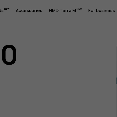
ds
Accessories
HMD Terra M
For business
10