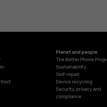
Planet and people
y
The Better Phone Proje
om
Sustainability
Self-repair
ntact
Device recycling
Smartphon
Security, privacy and
compliance
Feature ph