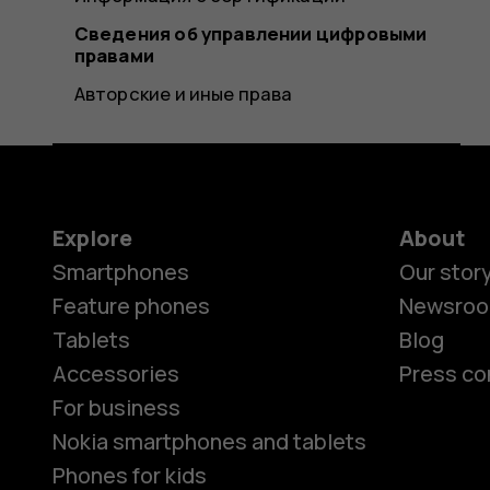
Сведения об управлении цифровыми
правами
Авторские и иные права
Explore
About
Smartphones
Our stor
Feature phones
Newsro
Tablets
Blog
Accessories
Press co
For business
Nokia smartphones and tablets
Phones for kids