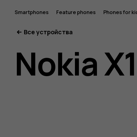
Nokia
Smartphones
Feature phones
Phones for ki
Все устройства
X10
Nokia X
user
guide