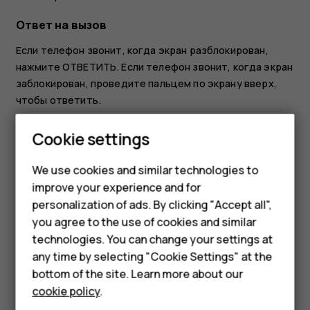
Ответ на вызов
Если телефон звонит, когда экран разблокирован,
нажмите
ОТВЕТИТЬ
. Если телефон звонит, когда экран
заблокирован, проведите пальцем по экрану вверх,
чтобы ответить.
Отклонение вызова
Smartphones
Cookie settings
Если телефон звонит, когда экран разблокирован,
Feature phones
We use cookies and similar technologies to
нажмите
ОТКЛОНИТЬ
. Если телефон звонит, когда
improve your experience and for
экран заблокирован, проведите пальцем по экрану
Phones for kids
personalization of ads. By clicking "Accept all",
вниз, чтобы отклонить вызов.
Accessories
you agree to the use of cookies and similar
technologies. You can change your settings at
HMD Terra M
any time by selecting "Cookie Settings" at the
bottom of the site. Learn more about our
For business
cookie policy
.
Did you find this helpful?