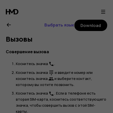
Nokia
X10
Выбрать язык
Download
user
Вызовы
guide
Совершение вызова
Коснитесь значка
.
phone
Коснитесь значка
и введите номер или
dialpad
коснитесь значка
и выберите контакт,
group
которому вы хотите позвонить.
Коснитесь значка
. Если в телефоне есть
phone
вторая SIM-карта, коснитесь соответствующего
значка, чтобы совершить вызов с этой SIM-
карты.