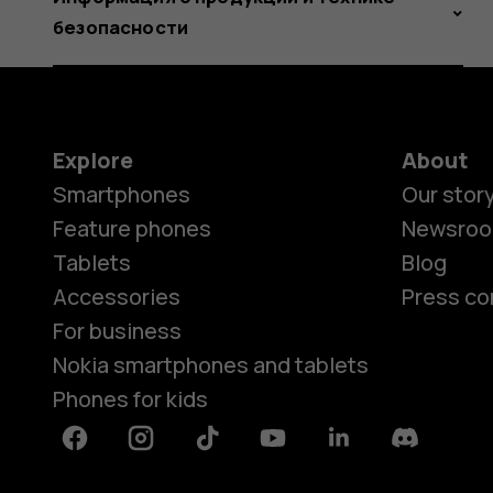
безопасности
Explore
About
Smartphones
Our stor
Feature phones
Newsro
Tablets
Blog
Accessories
Press co
For business
Nokia smartphones and tablets
Phones for kids
Facebook
Instagram
Tiktok
Youtube
Linkedin
Discord