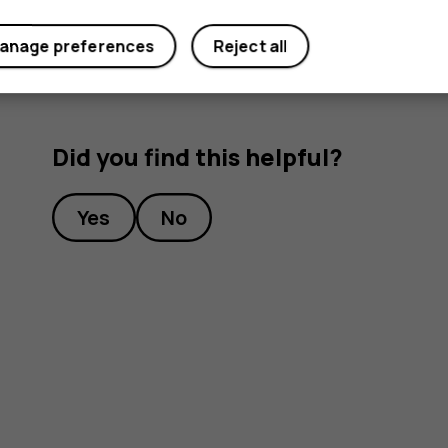
anage preferences
Reject all
Did you find this helpful?
Yes
No