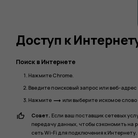
Доступ к Интернет
Поиск в Интернете
Нажмите
Chrome
.
Введите поисковый запрос или веб-адрес 
trending_flat
Нажмите
или выберите искомое слово 
Совет.
Если ваш поставщик сетевых услу
передачу данных, чтобы сэкономить на 
сеть Wi-Fi для подключения к Интернету.