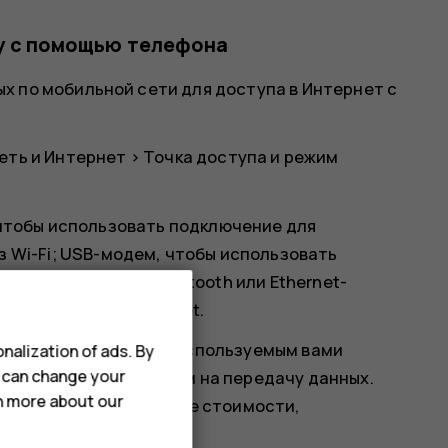
у с помощью телефона
х по мобильной сети для доступа в Интернет с
еть и Интернет
>
Точка доступа и режим
 чтобы использовать подключение для
 Wi-Fi;
USB-модем
, чтобы использовать
тобы использовать Bluetooth или
Ethernet-
дключение USB Ethernet.
ые в соответствии с используемым вами
nalization of ads. By
u can change your
полнительным расходам на передачу данных.
rn more about our
и передачи данных и ее стоимости,
зи.