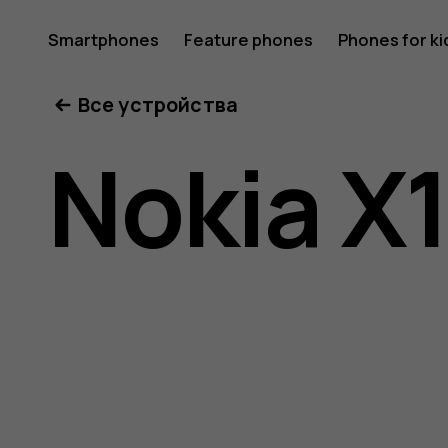
Nokia
Smartphones
Feature phones
Phones for ki
Все устройства
X10
Nokia X
user
guide