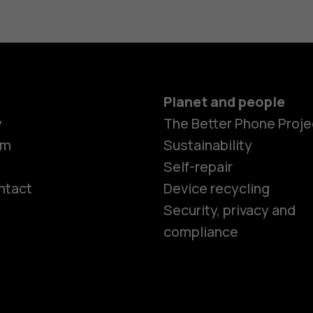
Planet and people
y
The Better Phone Proje
om
Sustainability
Self-repair
ntact
Device recycling
Smartphon
Security, privacy and
compliance
Feature ph
Phones for 