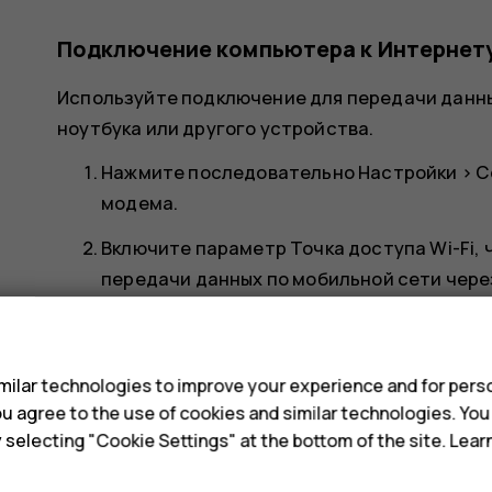
Подключение компьютера к Интернет
Используйте подключение для передачи данны
ноутбука или другого устройства.
Нажмите последовательно
Настройки
>
С
модема
.
Включите параметр
Точка доступа Wi-Fi
,
передачи данных по мобильной сети через
подключение по USB,
Bluetooth-модем
, ч
s
модем
, чтобы использовать кабельное по
Другие устройства передают и получают данн
ilar technologies to improve your experience and for perso
 you agree to the use of cookies and similar technologies. Yo
тарифным планом, и это может привести к до
y selecting "Cookie Settings" at the bottom of the site. Lea
Чтобы получить сведения о доступности услуг
обратитесь к поставщику услуг мобильной свя