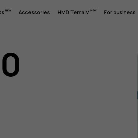
ds
Accessories
HMD Terra M
For business
10