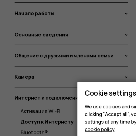
Начало работы
Основные сведения
Общение с друзьями и членами семьи
Камера
Cookie setting
Интернет и подключения
We use cookies and sim
Активация Wi-Fi
clicking "Accept all",
Доступ к Интернету
settings at any time b
cookie policy
.
Bluetooth®