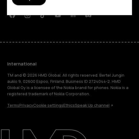
Support
Facebook
Instagram
Tiktok
Youtube
Linkedin
Discord
International
TM and © 2026 HMD Global. All rights reserved. Bertel Jungin
aukio 9, 02600 Espoo, Finland. Business ID 2724044-2. HMD
Global Oy is a licensee of the Nokia brand for phones. Nokia is a
registered trademark of Nokia Corporation.
Terms
Privacy
Cookie settings
Ethics
Speak Up channel
About
Blog
Repair, reuse, recycle
Sustainability