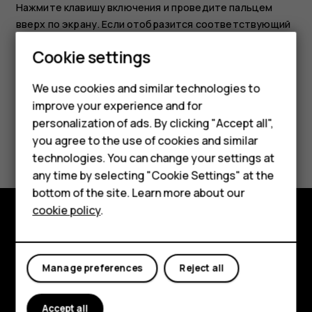
Нажмите клавишу включения и проведите пальцем
вверх по экрану. Если отобразится соответствующий
запрос, введите дополнительные учетные данные.
Smartphones
Cookie settings
Feature phones
We use cookies and similar technologies to
improve your experience and for
Phones for kids
personalization of ads. By clicking "Accept all",
Accessories
Did you find this helpful?
you agree to the use of cookies and similar
technologies. You can change your settings at
HMD Terra M
Yes
No
any time by selecting "Cookie Settings" at the
bottom of the site. Learn more about our
For business
cookie policy
.
Tablets
Explore
About
Manage preferences
Reject all
Planet and people
Accept all