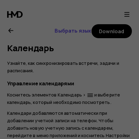
Nokia
X10
Выбрать язык
Download
user
Календарь
guide
Узнайте, как синхронизировать встречи, задачи и
расписания.
Управление календарями
Коснитесь элементов
Календарь
>
и выберите
dehaze
календарь, который необходимо посмотреть.
Календари добавляются автоматически при
добавлении учетной записи на телефон. Чтобы
добавить новую учетную запись с календарем,
перейдите в меню приложений и коснитесь
Настройки