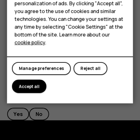
Phones for kids
Совет.
Чтобы изменить событие, выберите его и
personalization of ads. By clicking "Accept all",
нажмите
, а затем отредактируйте
mode_edit
Accessories
you agree to the use of cookies and similar
информацию.
technologies. You can change your settings at
HMD Terra M
any time by selecting "Cookie Settings" at the
Удаление встречи
bottom of the site. Learn more about our
For business
cookie policy
.
Коснитесь события.
Tablets
Нажмите
>
Удалить
.
more_vert
Manage preferences
Reject all
Accept all
Did you find this helpful?
Yes
No