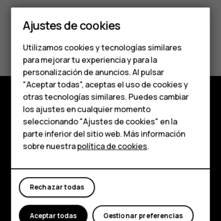
Teléfonos clásicos
Ajustes de cookies
Teléfonos para
¿Te ha parecido útil?
Utilizamos cookies y tecnologías similares
personas mayores
para mejorar tu experiencia y para la
Sí
No
personalización de anuncios. Al pulsar
Accesorios
"Aceptar todas", aceptas el uso de cookies y
HMD Terra M
otras tecnologías similares. Puedes cambiar
los ajustes en cualquier momento
Tienda
Para empresas
seleccionando "Ajustes de cookies" en la
Acerca de
parte inferior del sitio web. Más información
Tabletas
sobre nuestra
política de cookies
.
Planet and people
Tienda
Asistencia
Rechazar todas
Mi cuenta
Facebook
Instagram
Tiktok
Youtube
Linkedin
Discord
Aceptar todas
Gestionar preferencias