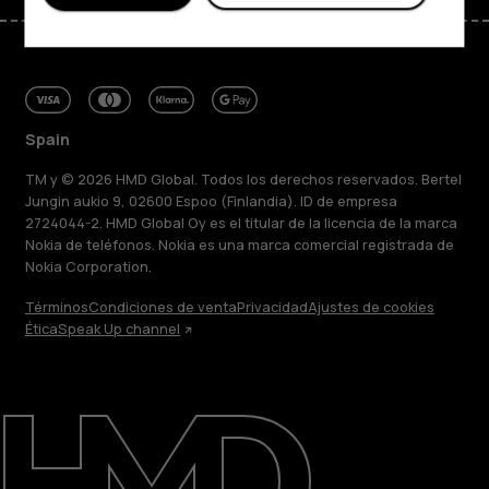
Spain
TM y © 2026 HMD Global. Todos los derechos reservados. Bertel
Jungin aukio 9, 02600 Espoo (Finlandia). ID de empresa
2724044-2. HMD Global Oy es el titular de la licencia de la marca
Nokia de teléfonos. Nokia es una marca comercial registrada de
Nokia Corporation.
Términos
Condiciones de venta
Privacidad
Ajustes de cookies
Ética
Speak Up channel
Acerca de
Blog
Reparar, reutilizar, reciclar
Sostenibilidad
Asistencia