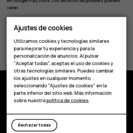
en
Google Play Store
. Los servicios disponibles pueden
Smartphones
variar.
Teléfonos clásicos
Ajustes de cookies
Teléfonos para
Utilizamos cookies y tecnologías similares
personas mayores
para mejorar tu experiencia y para la
¿Te ha parecido útil?
personalización de anuncios. Al pulsar
Accesorios
"Aceptar todas", aceptas el uso de cookies y
Sí
No
HMD Terra M
otras tecnologías similares. Puedes cambiar
los ajustes en cualquier momento
Para empresas
seleccionando "Ajustes de cookies" en la
Tienda
parte inferior del sitio web. Más información
Tabletas
sobre nuestra
política de cookies
.
Acerca de
Tienda
Planet and people
Rechazar todas
Mi cuenta
Asistencia