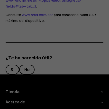
www.who.int/health-topics/electromagnetic-
fields#tab=tab_1
.
Consulte
www.hmd.com/sar
para conocer el valor SAR
máximo del dispositivo.
¿Te ha parecido útil?
Sí
No
Tienda
Acerca de