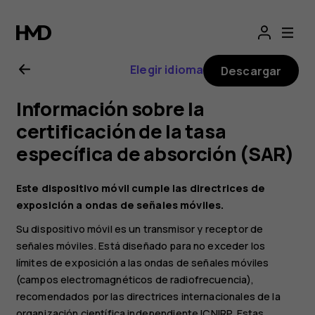
Guía
del
Elegir idioma
Descargar
usuario
Información sobre la
de
certificación de la tasa
específica de absorción (SAR)
Nokia
Este dispositivo móvil cumple las directrices de
2.1
exposición a ondas de señales móviles.
Su dispositivo móvil es un transmisor y receptor de
señales móviles. Está diseñado para no exceder los
límites de exposición a las ondas de señales móviles
(campos electromagnéticos de radiofrecuencia),
recomendados por las directrices internacionales de la
organización científica independiente ICNIRP. Estas