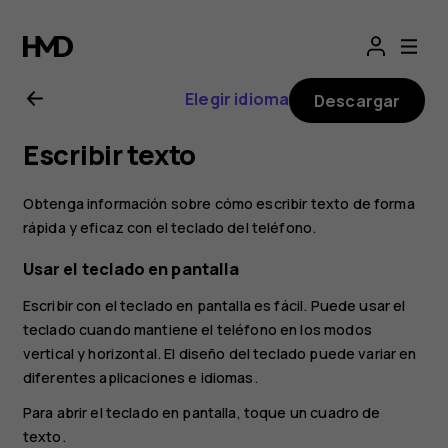
Guía
del
Elegir idioma
Descargar
usuario
Escribir texto
de
Obtenga información sobre cómo escribir texto de forma
Nokia
rápida y eficaz con el teclado del teléfono.
Usar el teclado en pantalla
2.1
Escribir con el teclado en pantalla es fácil. Puede usar el
teclado cuando mantiene el teléfono en los modos
vertical y horizontal. El diseño del teclado puede variar en
diferentes aplicaciones e idiomas.
Para abrir el teclado en pantalla, toque un cuadro de
texto.