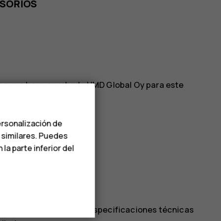
ESORIOS
rios que haya aprobado HMD Global Oy para este
mpatibles.
ersonalización de
s similares. Puedes
a parte inferior del
u clasificación IP en las especificaciones técnicas