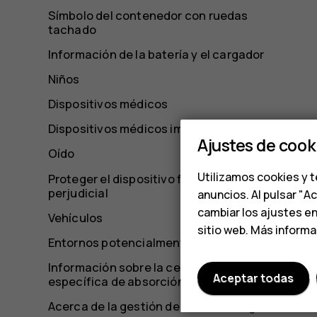
Símbolo del contenedor con ruedas
tachado
Información de la batería y el cargador
Niños
Dispositivos médicos
Dispositivos médicos implantados
Ajustes de cook
Oído
Utilizamos cookies y t
Proteger el dispositivo frente a contenido
perjudicial
anuncios. Al pulsar "A
cambiar los ajustes e
Vehículos
sitio web. Más inform
Entornos potencialmente explosivos
Información sobre la certificación de la tasa
Aceptar todas
específica de absorción (SAR)
Acerca de la gestión de derechos digitales