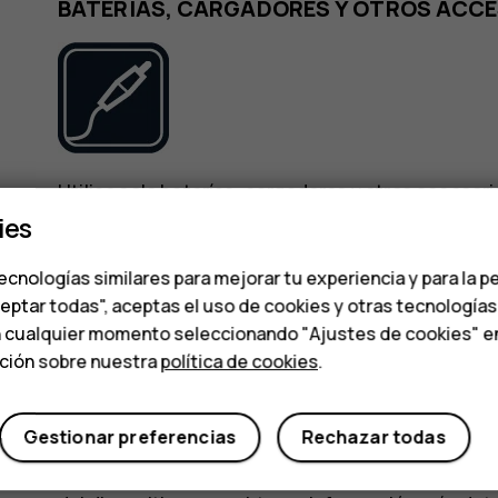
BATERÍAS, CARGADORES Y OTROS ACC
Utilice solo baterías, cargadores y otros acceso
dispositivo. No conecte productos que sean inco
ies
ecnologías similares para mejorar tu experiencia y para la p
MANTENGA SECO EL DISPOSITIVO
ceptar todas", aceptas el uso de cookies y otras tecnología
n cualquier momento seleccionando "Ajustes de cookies" en l
ación sobre nuestra
política de cookies
.
Gestionar preferencias
Rechazar todas
Si el dispositivo es resistente al agua, consulte s