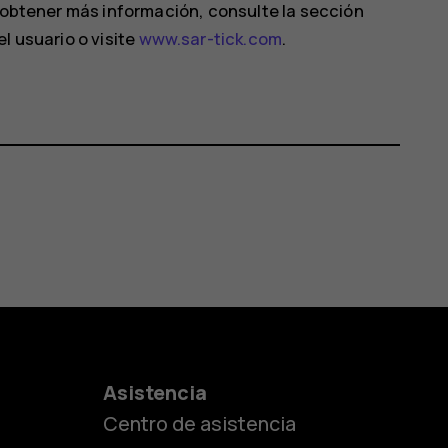
a obtener más información, consulte la sección
l usuario o visite
www.sar-tick.com
.
es
Asistencia
Centro de asistencia