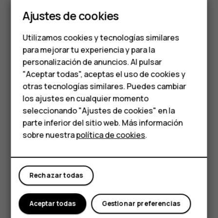
Teléfonos clásicos
Ajustes de cookies
Teléfonos para
Utilizamos cookies y tecnologías similares
personas mayores
para mejorar tu experiencia y para la
personalización de anuncios. Al pulsar
Accesorios
"Aceptar todas", aceptas el uso de cookies y
Coloque dos dedos sobre algún elemento, como un
HMD Terra M
otras tecnologías similares. Puedes cambiar
mapa, una foto o una página web, y deslice los dedos para
los ajustes en cualquier momento
Para empresas
separarlos o juntarlos.
seleccionando "Ajustes de cookies" en la
parte inferior del sitio web. Más información
Bloquear la orientación de la pantalla
Tabletas
sobre nuestra
política de cookies
.
La pantalla rota automáticamente cuando gira el teléfono
Tienda
90 grados.
Para bloquear la pantalla en modo de vista vertical, deslice
Rechazar todas
Mi cuenta
los dedos en sentido descendente desde la parte
superior de la pantalla y toque
Girar automáticamente
Aceptar todas
Gestionar preferencias
para cambiar a
Vertical
.