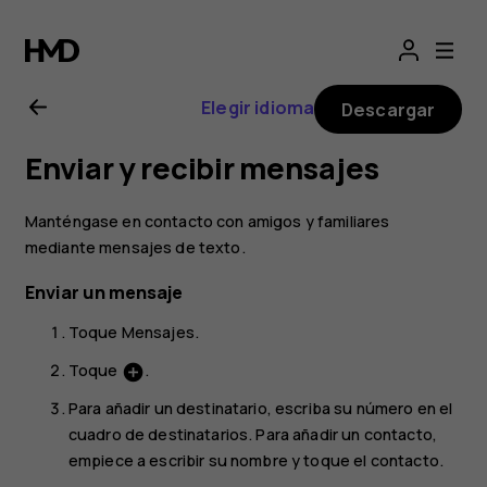
Guía
del
Elegir idioma
Descargar
usuario
Enviar y recibir mensajes
de
Manténgase en contacto con amigos y familiares
Nokia
mediante mensajes de texto.
Enviar un mensaje
2.1
Toque
Mensajes
.
Toque
.
add_circle
Para añadir un destinatario, escriba su número en el
cuadro de destinatarios. Para añadir un contacto,
empiece a escribir su nombre y toque el contacto.