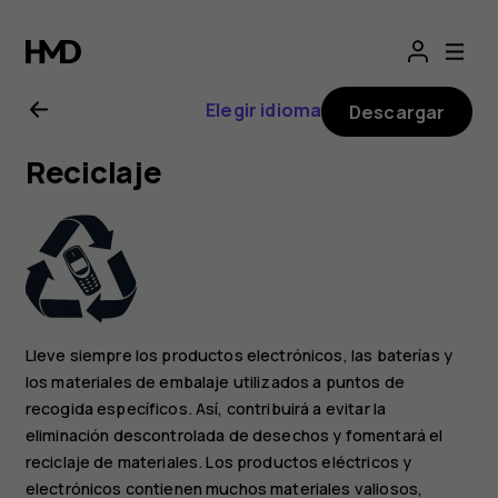
Guía
del
Elegir idioma
Descargar
usuario
Reciclaje
de
Nokia
2.1
Lleve siempre los productos electrónicos, las baterías y
los materiales de embalaje utilizados a puntos de
recogida específicos. Así, contribuirá a evitar la
eliminación descontrolada de desechos y fomentará el
reciclaje de materiales. Los productos eléctricos y
electrónicos contienen muchos materiales valiosos,