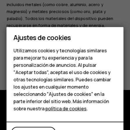
incluidos metales (como cobre, aluminio, acero y
magnesio) y metales preciosos (como oro, plata y
Smartphones
paladio). Todos los materiales del dispositivo pueden
recuperarse en forma de materiales y de energía.
Teléfonos clásicos
Ajustes de cookies
Teléfonos para
Utilizamos cookies y tecnologías similares
personas mayores
para mejorar tu experiencia y para la
personalización de anuncios. Al pulsar
Accesorios
¿Te ha parecido útil?
"Aceptar todas", aceptas el uso de cookies y
HMD Terra M
otras tecnologías similares. Puedes cambiar
Sí
No
los ajustes en cualquier momento
Para empresas
seleccionando "Ajustes de cookies" en la
parte inferior del sitio web. Más información
Tabletas
sobre nuestra
política de cookies
.
Tienda
Tienda
Acerca de