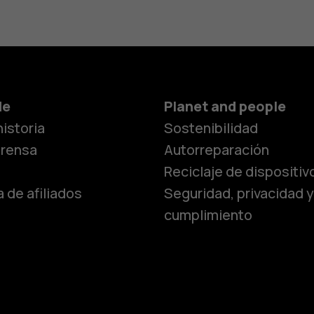
Smartphon
de
Planet and people
istoria
Sostenibilidad
Teléfonos c
prensa
Autorreparación
Reciclaje de dispositiv
 de afiliados
Seguridad, privacidad y
Teléfonos p
cumplimiento
personas m