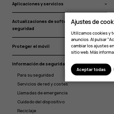
Aplicaciones y servicios
Ajustes de cook
Actualizaciones de software y copias de
seguridad
Utilizamos cookies y t
anuncios. Al pulsar "A
cambiar los ajustes e
Proteger el móvil
sitio web. Más inform
Información de seguridad y del producto
Aceptar todas
Para su seguridad
Servicios de red y costes
Llamadas de emergencia
Cuidado del dispositivo
Reciclaje