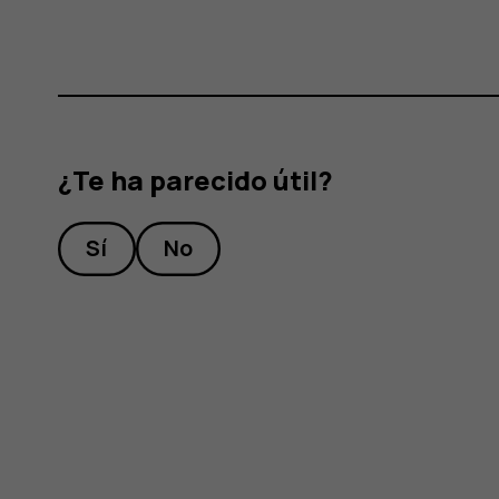
¿Te ha parecido útil?
Sí
No