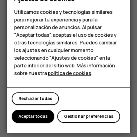
Teléfonos para
costes de datos, por ejemplo cuando viaja, puede
Utilizamos cookies y tecnologías similares
desactivar la conexión de datos móviles de la
personas mayores
para mejorar tu experiencia y para la
configuración del teléfono.
personalización de anuncios. Al pulsar
Accesorios
El posicionamiento mediante Wi-Fi mejora la precisión del
"Aceptar todas", aceptas el uso de cookies y
posicionamiento cuando las señales de satélite no están
HMD Terra M
otras tecnologías similares. Puedes cambiar
disponibles, en especial si se encuentra en interiores o
los ajustes en cualquier momento
entre edificios altos. Si está en un lugar donde el uso de
Para empresas
seleccionando "Ajustes de cookies" en la
Wi-Fi esté restringido, puede desactivar la conexión Wi-Fi
parte inferior del sitio web. Más información
en la configuración del teléfono.
Tabletas
sobre nuestra
política de cookies
.
Toque
Ajustes
>
Seguridad y ubicación
y active la
Tienda
Ubicación
.
Rechazar todas
Mi cuenta
Aceptar todas
Gestionar preferencias
¿Te ha parecido útil?