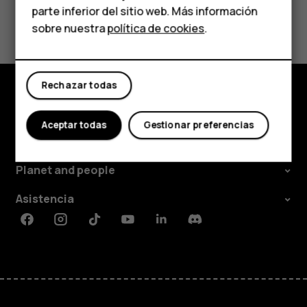
parte inferior del sitio web. Más información
¿Te ha parecido útil?
Tabletas
sobre nuestra
política de cookies
.
Tienda
Sí
No
Rechazar todas
Mi cuenta
Tienda
Aceptar todas
Gestionar preferencias
Acerca de
Planet and people
Asistencia
Facebook
Instagram
Tiktok
Youtube
Linkedin
Discord