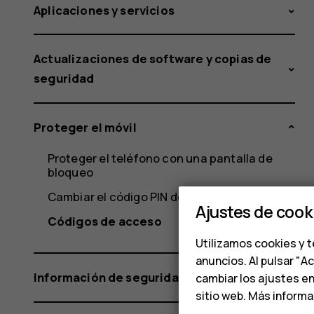
Aplicaciones y servicios
Actualizaciones de software y copias de
seguridad
Proteger el móvil
Proteger el teléfono con una pantalla de
bloqueo
Cambiar el código PIN de la tarjeta SIM
Ajustes de cook
Códigos de acceso
Utilizamos cookies y t
anuncios. Al pulsar "A
Información de seguridad y del producto
cambiar los ajustes e
sitio web. Más inform