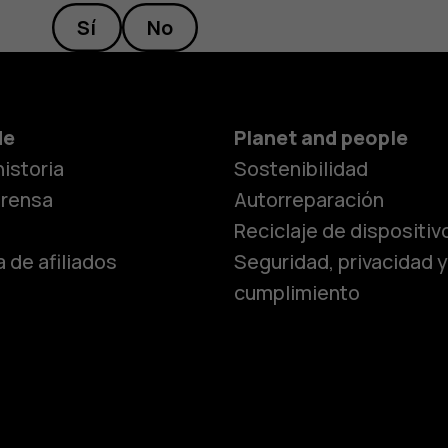
Sí
No
Smartphon
de
Planet and people
istoria
Sostenibilidad
Teléfonos c
prensa
Autorreparación
Reciclaje de dispositiv
 de afiliados
Seguridad, privacidad y
Teléfonos p
cumplimiento
personas m
Accesorios