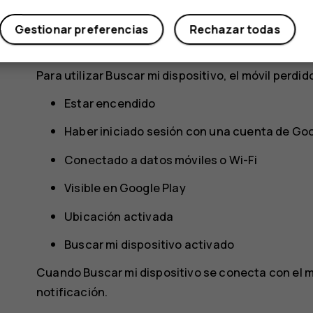
Si pierde el móvil, es posible que pueda encontrar
remota si ha iniciado sesión en una cuenta de Goo
Gestionar preferencias
Rechazar todas
activada de forma predeterminada para los móvil
Para utilizar Buscar mi dispositivo, el móvil perdid
Estar encendido
Haber iniciado sesión con una cuenta de Go
Conectado a datos móviles o Wi-Fi
Visible en Google Play
Ubicación activada
Buscar mi dispositivo activado
Cuando Buscar mi dispositivo se conecta con el móv
notificación.