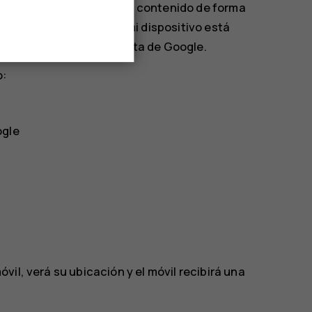
lo, bloquearlo o borrar su contenido de forma
gle. La función Buscar mi dispositivo está
es asociados a una cuenta de Google.
o:
ogle
il, verá su ubicación y el móvil recibirá una